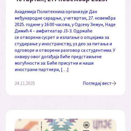
Академија Политехника организује Дан
међународне сарадње, у четвртак, 27. новембра
2025. године у 16:00 часова, у Одсеку Земун, Наде
Димић 4 – амфитеатар Ј3-3. Одржаће
се отворени сусрет и излагање о опцијама за
студирање у иностранству, уз део за питања и
одговоре и отворени разговор са студентима. У
оквиру овог догађаја биће представљене
могућности за: Биће присутни и наши
инострани партнери, […]
24.11.2025
Погледај вест