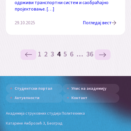
одрживи транспортни систем и саобраћајно
пројектовање. […]
29.10.2025
Погледај вест
1
2
3
4
5
6
…
36
Студентски портал
Упис на академију
Актуелности
Контакт
Академија струковних студија Политехника
Катарине Амброзић 3, Београд