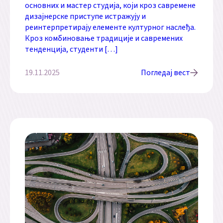
основних и мастер студија, који кроз савремене
дизајнерске приступе истражују и
реинтерпретирају елементе културног наслеђа.
Кроз комбиновање традиције и савремених
тенденција, студенти […]
19.11.2025
Погледај вест