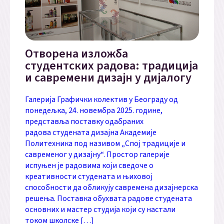
Отворена изложба
студентских радова: традиција
и савремени дизајн у дијалогу
Галерија Графички колектив у Београду од
понедељка, 24. новембра 2025. године,
представља поставку одабраних
радова студената дизајна Академије
Политехника под називом „Спој традиције и
савременог у дизајну“. Простор галерије
испуњен је радовима који сведоче о
креативности студената и њиховој
способности да обликују савремена дизајнерска
решења. Поставка обухвата радове студената
основних и мастер студија који су настали
током школске […]