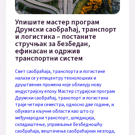
Упишите мастер програм
Друмски саобраћај, транспорт
и логистика – постаните
стручњак за безбедан,
ефикасан и одржив
транспортни систем
Свет саобраћаја, транспорта и логистике
налази се у епицентру технолошких и
друштвених промена које обликују нову
индустријску епоху. Мастер студијски програм
Друмски саобраћај, транспорт и логистика
траје четири семестра, односно две године, и
обухвата кључне области као што су
међународни транспорт, шпедиција,
складиштење, управљање безбедношћу
саобраћаја, вештачење саобраћајних незгода,