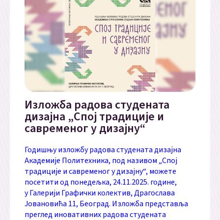
Изложба радова студената
дизајна „Спој традиције и
савременог у дизајну“
Годишњу изложбу радова студената дизајна
Академије Политехника, под називом „Спој
традиције и савременог у дизајну“, можете
посетити од понедељка, 24.11.2025. године,
у Галерији Графички колектив, Драгослава
Јовановића 11, Београд. Изложба представља
преглед иновативних радова студената