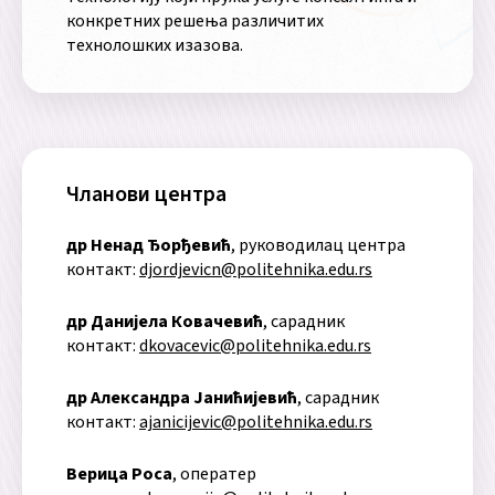
конкретних решења различитих
технолошких изазова.
Чланови центра
др Ненад Ђорђевић
, руководилац центра
контакт:
djordjevicn@politehnika.edu.rs
др Данијела Ковачевић
, сарадник
контакт:
dkovacevic@politehnika.edu.rs
др Александра Јанићијевић
, сарадник
контакт:
ajanicijevic@politehnika.edu.rs
Верица Роса
, оператер