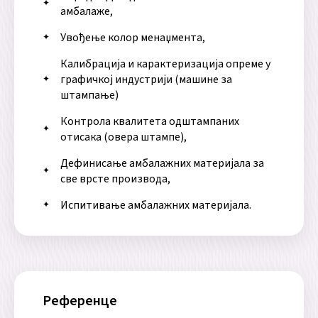
амбалаже,
Увођење колор менаџмента,
Калибрација и карактеризација опреме у
графичкој индустрији (машине за
штампање)
Контрола квалитета одштампаних
отисака (овера штампе),
Дефинисање амбалажних материјала за
све врсте производа,
Испитивање амбалажних материјала.
Референце