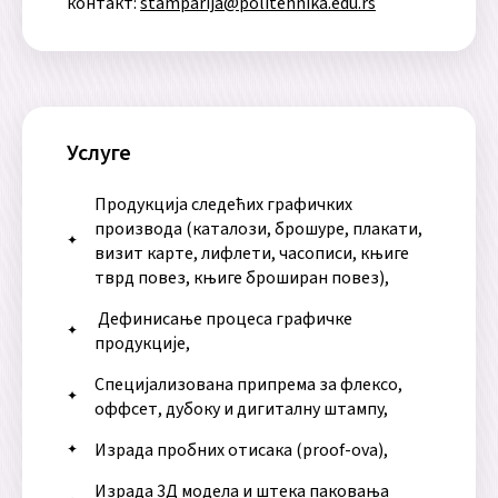
контакт:
stamparija@politehnika.edu.rs
Услуге
Продукција следећих графичких
производа (каталози, брошуре, плакати,
визит карте, лифлети, часописи, књиге
тврд повез, књиге броширан повез),
Дефинисање процеса графичке
продукције,
Специјализована припрема за флексо,
оффсет, дубоку и дигиталну штампу,
Израда пробних отисака (proof-ova),
Израда 3Д модела и штека паковања