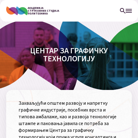
АКАДЕМИЈА
СТРУКОВНИХ СТУДИЈА
ПОЛИТЕХНИКА
ЦЕНТАР ЗА ГРАФИЧКУ
ТЕХНОЛОГИЈУ
Захваљујући општем развоју и напретку
графичке индустрије, посебних врста и
типова амбалаже, као и развоја технологије
штампе и паковања јавила се потреба за
формирањем Центра за графичку
технологију који пружа услуге консалтинга и