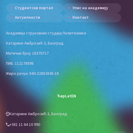
Студентски портал
Упис на академију
Актуелности
Контакт
Академија струковних студија Политехника
Катарине Амброзић 3, Београд
Матични број: 18376717
ПИБ: 112178898
Жиро рачун: 840-32883845-18
Ћир
Lat
EN
Катарине Амброзић 3, Београд
+381 11 64 10 990