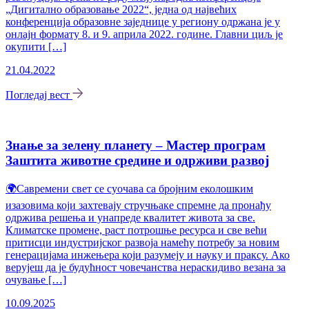
„Дигитално образовање 2022“, једна од највећих
конференција образовне заједнице у региону одржана је у
онлајн формату 8. и 9. априла 2022. године. Главни циљ је
окупити […]
21.04.2022
Погледај вест
Знање за зелену планету – Мастер програм
Заштита животне средине и одрживи развој
🌍Савремени свет се суочава са бројним еколошким
изазовима који захтевају стручњаке спремне да пронађу
одржива решења и унапреде квалитет живота за све.
Климатске промене, раст потрошње ресурса и све већи
притисци индустријског развоја намећу потребу за новим
генерацијама инжењера који разумеју и науку и праксу. Ако
верујеш да је будућност човечанства нераскидиво везана за
очување […]
10.09.2025