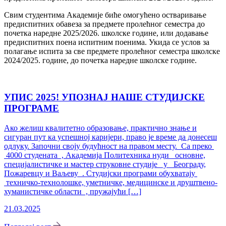
Свим студентима Академије биће омогућено остваривање
предиспитних обавеза за предмете пролећног семестра до
почетка наредне 2025/2026. школске године, или додавање
предиспитних поена испитним поенима. Укида се услов за
полагање испита за све предмете пролећног семестра школске
2024/2025. године, до почетка наредне школске године.
УПИС 2025! УПОЗНАЈ НАШЕ СТУДИЈСКЕ
ПРОГРАМЕ
Ако желиш квалитетно образовање, практично знање и
сигуран пут ка успешној каријери, право је време да донесеш
одлуку. Започни своју будућност на правом месту. Са преко
4000 студената , Академија Политехника нуди основне,
специјалистичке и мастер струковне студије у Београду,
Пожаревцу и Ваљеву . Студијски програми обухватају
техничко-технолошке, уметничке, медицинске и друштвено-
хуманистичке области , пружајући […]
21.03.2025