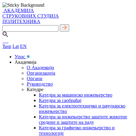
АКАДЕМИЈА
СТРУКОВНИХ СТУДИЈА
ПОЛИТЕХНИКА
Ћир
Lat
EN
Упис
Академија
О Академији
Организација
Органи
Руководство
Катедре
Катедра за машинско инжењерство
Катедра за саобраћај
Катедра за електротехничко и рачунарско
инжењерство
Катедра за инжењерство заштите животне
средине и заштите на раду
Катедра за графичко инжењерство и
технологије