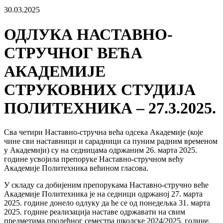
30.03.2025
ОДЛУКА НАСТАВНО-
СТРУЧНОГ ВЕЋА
АКАДЕМИЈЕ
СТРУКОВНИХ СТУДИЈА
ПОЛИТЕХНИКА – 27.3.2025.
Сва четири Наставно-стручна већа одсека Академије (које
чине сви наставници и сарадници са пуним радним временом
у Академији) су на седницама одржаним 26. марта 2025.
године усвојила препоруке Наставно-стручном већу
Академије Политехника већином гласова.
У складу са добијеним препорукама Наставно-стручно веће
Академије Политехника је на седници одржаној 27. марта
2025. године донело одлуку да ће се од понедељка 31. марта
2025. године реализација наставе одржавати на свим
предметима пролећног семестра школске 2024/2025. године.