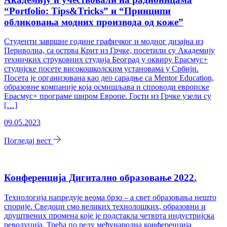
“Portfolio: Tips&Tricks” и “Принципи
обликовања модних производа од коже”
Студенти завршне године графичког и модног дизајна из
Периволиа, са острва Крит из Грчке, посетили су Академију
техничких струковних студија Београд у оквиру Ерасмус+
студијске посете високошколским установама у Србији.
Посета је организована као део сарадње са Mentor Education,
образовне компаније која осмишљава и спроводи европске
Ерасмус+ програме широм Европе. Гости из Грчке узели су
[…]
09.05.2023
Погледај вест
Конференција Дигитално образовање 2022.
Технологија напредује веома брзо – а свет образовања нешто
спорије. Сведоци смо великих технолошких, образовни и
друштвених промена које је подстакла четврта индустријска
револуција. Трећа по реду међународна конференција