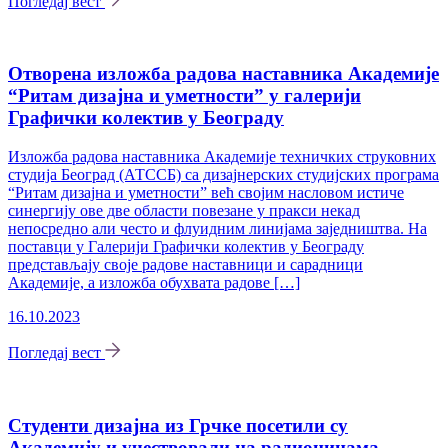
Погледај вест
Отворена изложба радова наставника Академије
“Ритам дизајна и уметности” у галерији
Графички колектив у Београду
Изложба радова наставника Академије техничких струковних
студија Београд (АТССБ) са дизајнерских студијских програма
“Ритам дизајна и уметности” већ својим насловом истиче
синергију ове две области повезане у пракси некад
непосредно али често и флуидним линијама заједништва. На
поставци у Галерији Графички колектив у Београду
представљају своје радове наставници и сарадници
Академије, а изложба обухвата радове […]
16.10.2023
Погледај вест
Студенти дизајна из Грчке посетили су
Академију и учествовали на радионицама