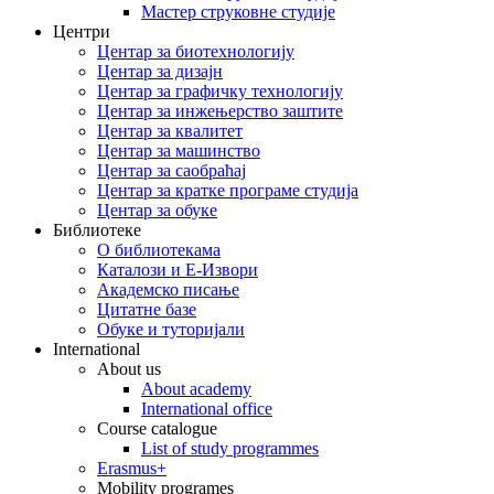
Мастер струковне студије
Центри
Центар за биотехнологију
Центар за дизајн
Центар за графичку технологију
Центар за инжењерство заштите
Центар за квалитет
Центар за машинство
Центар за саобраћај
Центар за кратке програме студија
Центар за обуке
Библиотеке
O библиотекама
Каталози и Е-Извори
Академско писање
Цитатне базе
Обуке и туторијали
International
About us
About academy
International office
Course catalogue
List of study programmes
Erasmus+
Mobility programes