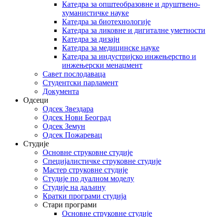
Катедра за општеобразовне и друштвено-
хуманистичке науке
Катедра за биотехнологије
Катедра за ликовне и дигиталне уметности
Катедра за дизајн
Катедра за медицинске науке
Катедра за индустријско инжењерство и
инжењерски менаџмент
Савет послодаваца
Студентски парламент
Документа
Одсеци
Одсек Звездара
Одсек Нови Београд
Одсек Земун
Одсек Пожаревац
Студије
Основне струковне студије
Специјалистичке струковне студије
Мастер струковне студије
Студије по дуалном моделу
Студије на даљину
Кратки програми студија
Стари програми
Основне струковне студије