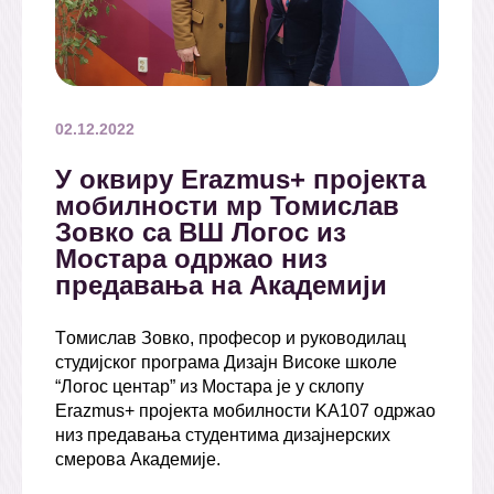
02.12.2022
У оквиру Erazmus+ пројекта
мобилности мр Томислав
Зовко са ВШ Логос из
Мостара одржао низ
предавања на Академији
Tомислав Зовко, професор и руководилац
студијског програма Дизајн Високе школе
“Логос центар” из Мостара је у склопу
Erazmus+ пројекта мобилности KА107 одржао
низ предавања студентима дизајнерских
смерова Академије.