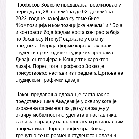
Професор Зовко је предавања реализовао у
периоду од 28. новембра до 02. децембра
2022. године на којима су теме биле
“Kомпозиција и композицијска начела” и “ Боја
и контрасти боја (седам врста контраста боја
по Јоханесу Итену)” одржане у склопу
предмета Теорија форме која су слушали
студенти прве године студијских програма
Дизајн ентеријера и Kонцепт и карактер
дизајн. Поред тога, професор Зовко је
присуствовао настави из предмета Цртање на
студијском Графички дизајн.
Након предавања одржан је састанак са
представницима Академије у оквиру кога је
изражена спремност за даљу сарадњу у
оквиру мобилности студената и наставника,
као и за сарадњу на европским и регионалним
пројекатима. Поред професора Зовка,
тренутно се на размени студената налази и