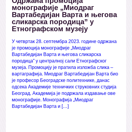
Одржана промоција
монографије „Миодраг
Вартабедијан Варта и његова
сликарска породица” у
Етнографском музеју
У четвртак 28. септембра 2023. године одржана
је промоција монографије „Миодраг
Вартабедијан Варта и његова сликарска
породица” у централној сали Етнографског
музеја. Промоцију је пратила изложба слика –
вартаграфија. Миодраг Вартабедијан Варта био
је професор Београдске политехнике, данас
одсека Академије техничких струковних студија
Београд. Академија је подржала издавање ове
монографије. Монографија „Миодраг
Вартабедијан Варта и […]