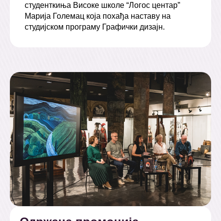
студенткиња Високе школе “Логос центар”
Марија Големац која похађа наставу на
студијском програму Графички дизајн.