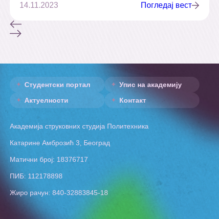
14.11.2023
Погледај вест
Студентски портал
Упис на академију
Актуелности
Контакт
Академија струковних студија Политехника
Катарине Амброзић 3, Београд
Матични број: 18376717
ПИБ: 112178898
Жиро рачун: 840-32883845-18