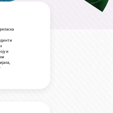
преласка
уденти
их
оју и
вим
ијала,
у