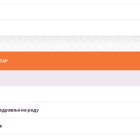
СТАР
здравља на раду
е