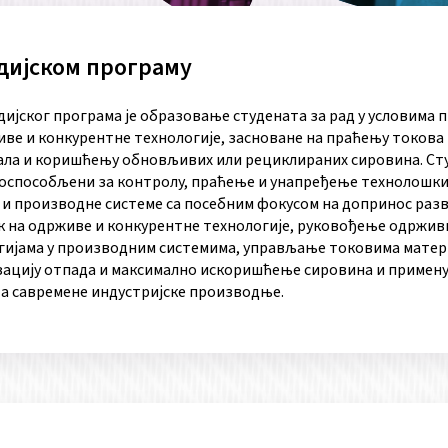
дијском програму
ијског програма је образовање студената за рад у условима 
иве и конкурентне технологије, засноване на праћењу токова
ала и коришћењу обновљивих или рециклираних сировина. Ст
 оспособљени за контролу, праћење и унапређење технолошк
 и производне системе са посебним фокусом на допринос разв
к на одрживе и конкурентне технологије, руковођење одржи
гијама у производним системима, управљање токовима матер
ацију отпада и максимално искоришћење сировина и примен
а савремене индустријске производње.