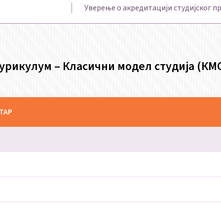
Уверење о акредитацији студијског п
урикулум – Класични модел студија (КМ
СТАР