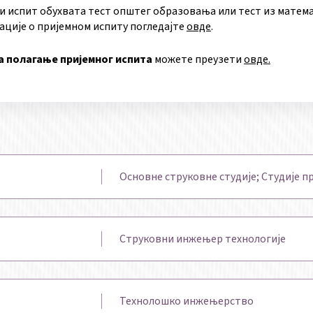
и испит обухвата тест општег образовања или тест из матема
ције о пријемном испиту погледајте
овде
.
а полагање пријемног испита
можете преузети
овде.
Основне струковне студије; Студије п
Струковни инжењер технологије
Технолошко инжењерство