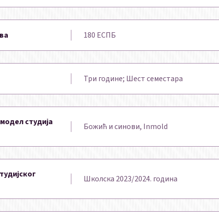
ова
180 ЕСПБ
Три године; Шест семестaра
 модел студија
Божић и синови, Inmold
тудијског
Школска 2023/2024. година