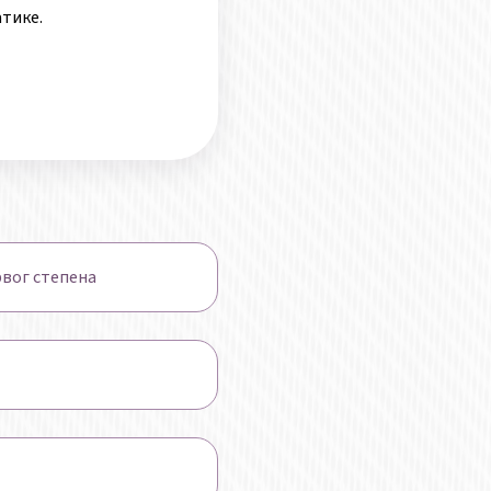
тике.
рвог степена