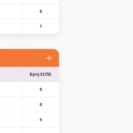
6
7
Број ЕСПБ
8
8
4