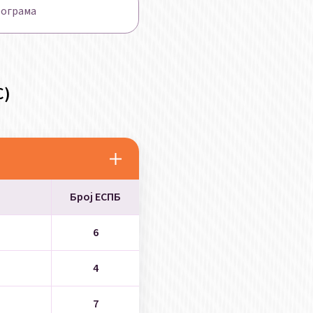
рограма
С)
Број ЕСПБ
6
4
7