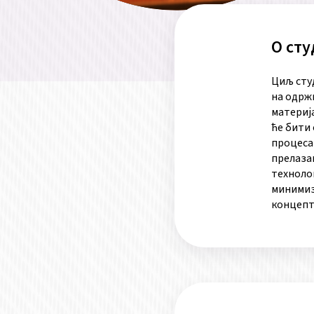
О сту
Циљ студ
на одрж
материј
ће бити
процеса
прелаза
техноло
минимиз
концепт