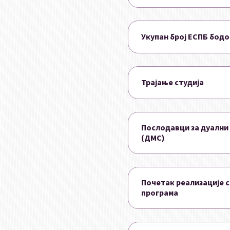
Укупан број ЕСПБ бод
Трајање студија
Послодавци за дуални
(ДМС)
Почетак реализације с
програма