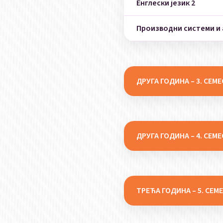
Енглески језик 2
Производни системи и
ДРУГА ГОДИНА – 3. СЕМ
Назив предмета
Логистика и ланци сн
ДРУГА ГОДИНА – 4. СЕМ
Безбедност технолошк
Назив предмета
Изборни блок 1 (студен
Операције и уређаји з
ТРЕЋА ГОДИНА – 5. СЕМ
Еколошки менаџмен
Стручна пракса
Назив предмета