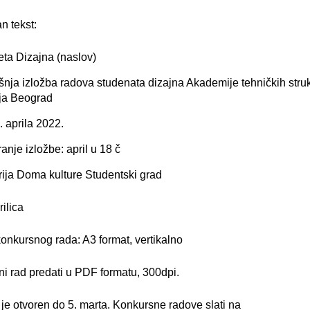
 tekst:
eta Dizajna (naslov)
šnja izložba radova studenata dizajna Akademije tehničkih stru
ija Beograd
. aprila 2022.
anje izložbe: april u 18 č
rija Doma kulture Studentski grad
rilica
onkursnog rada: A3 format, vertikalno
i rad predati u PDF formatu, 300dpi.
je otvoren do 5. marta. Konkursne radove slati na