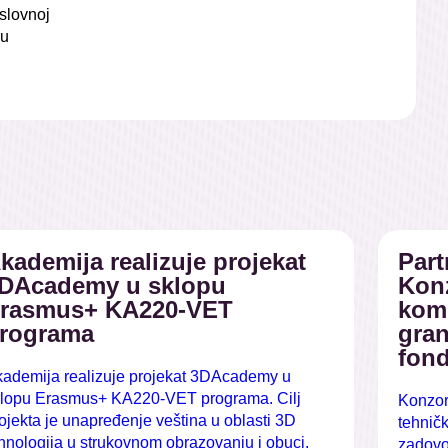
aslovnoj
ju
kademija realizuje projekat
Part
DAcademy u sklopu
Kon
rasmus+ KA220-VET
komp
rograma
gran
fon
ademija realizuje projekat 3DAcademy u
lopu Erasmus+ KA220-VET programa. Cilj
Konzor
ojekta je unapređenje veština u oblasti 3D
tehničk
hnologija u strukovnom obrazovanju i obuci.
zadovol