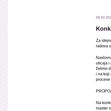
08.02.20
Konk
Za idejn
radova 
Naslovn
uticaja 
želimo d
i na koj
procese 
PROPOZ
Na konku
master st