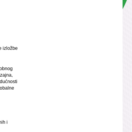
e izložbe
sobnog
zajna,
dućnosti
lobalne
ih i