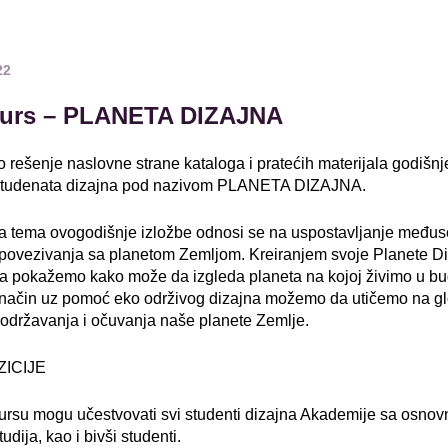
22
urs – PLANETA DIZAJNA
o rešenje naslovne strane kataloga i pratećih materijala godišnj
studenata dizajna pod nazivom PLANETA DIZAJNA.
a tema ovogodišnje izložbe odnosi se na uspostavljanje među
i povezivanja sa planetom Zemljom. Kreiranjem svoje Planete Di
a pokažemo kako može da izgleda planeta na kojoj živimo u bu
i način uz pomoć eko održivog dizajna možemo da utičemo na g
održavanja i očuvanja naše planete Zemlje.
ICIJE
rsu mogu učestvovati svi studenti dizajna Akademije sa osnovn
udija, kao i bivši studenti.