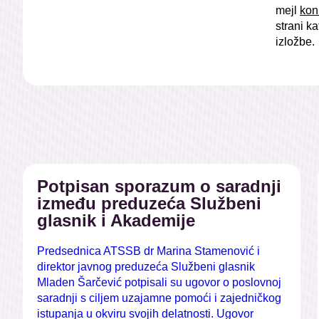
mejl
kon
strani k
izložbe.
Potpisan sporazum o saradnji
između preduzeća Službeni
glasnik i Akademije
Predsednica ATSSB dr Marina Stamenović i
direktor javnog preduzeća Službeni glasnik
Mladen Šarčević potpisali su ugovor o poslovnoj
saradnji s ciljem uzajamne pomoći i zajedničkog
istupanja u okviru svojih delatnosti. Ugovor