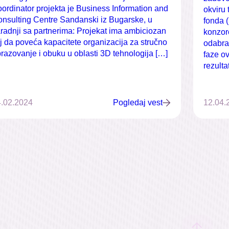
ordinator projekta je Business Information and
okviru
nsulting Centre Sandanski iz Bugarske, u
fonda 
radnji sa partnerima: Projekat ima ambiciozan
konzorc
lj da poveća kapacitete organizacija za stručno
odabran
razovanje i obuku u oblasti 3D tehnologija […]
faze o
rezulta
.02.2024
Pogledaj vest
12.04.