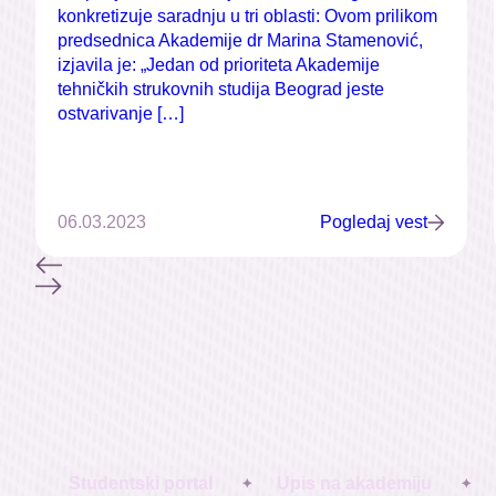
konkretizuje saradnju u tri oblasti: Ovom prilikom
predsednica Akademije dr Marina Stamenović,
izjavila je: „Jedan od prioriteta Akademije
tehničkih strukovnih studija Beograd jeste
ostvarivanje […]
06.03.2023
Pogledaj vest
Studentski portal
Upis na akademiju