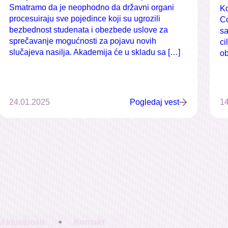
Smatramo da je neophodno da državni organi
Ko
procesuiraju sve pojedince koji su ugrozili
Co
bezbednost studenata i obezbede uslove za
sa
sprečavanje mogućnosti za pojavu novih
ci
slučajeva nasilja. Akademija će u skladu sa […]
ob
24.01.2025
Pogledaj vest
14
Aktuelnosti
Kontakt