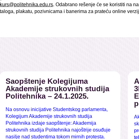
kurs@politehnika.edu.rs
. Odabrano rešenje će se koristiti na n
ataloga, plakatu, pozivnicama i banerima za prateću online verzi
Saopštenje Kolegijuma
A
Akademije strukovnih studija
3
Politehnika – 24.1.2025.
E
p
Na osnovu inicijative Studentskog parlamenta,
Kolegijum Akademije strukovnih studija
Ak
Politehnika izdaje saopštenje: Akademija
sk
strukovnih studija Politehnika najoštrije osuđuje
pr
nasilje nad studentima tokom mirnih protesta.
te