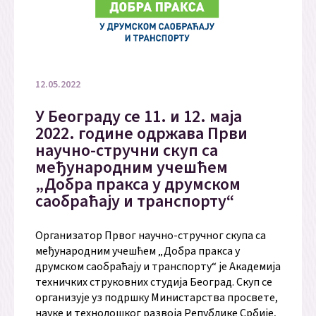
12.05.2022
У Београду се 11. и 12. маја
2022. године одржава Први
научно-стручни скуп са
међународним учешћем
„Добра пракса у друмском
саобраћају и транспорту“
Организатор Првог научно-стручног скупа са
међународним учешћем „Добра пракса у
друмском саобраћају и транспорту“ је Академија
техничких струковних студија Београд. Скуп се
организује уз подршку Министарства просвете,
науке и технолошког развоја Републике Србије,