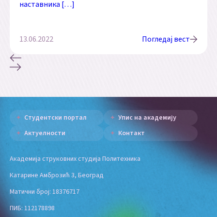
наставника […]
13.06.2022
Погледај вест
Студентски портал
Упис на академију
Актуелности
Контакт
Академија струковних студија Политехника
Катарине Амброзић 3, Београд
Матични број: 18376717
ПИБ: 112178898