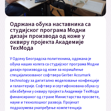
Одржана обука наставника са
студијског програма Модни
дизајн производа од коже у
оквиру пројекта Академије
TeхМода
У Одсеку Београдска политехника, одржана је
обука наших колега са студијског програма Модни
дизајн производа од коже за коришћење
специјализованог софтвера Gerber Accumark
technology за дигитално моделовање конфекције
и галантерије. Софтвер и сертифокована обука су
обезбеђени у оквиру пројекта Академије TехМода
финансираног од стране Министарства просвете,
науке и технолошког развоја. Пројекат
подразумева унапређење компетенција