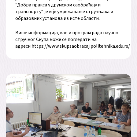
“Добра пракса у друмском саобраћају и
транспорту“ је и је умрежавање стручњака и
образовних установа из исте области.
Више информација, као и програм рада научно-
стручног Скупа може се погледати на
адреси
https://www.skupsaobracaj.politehnika.edu.rs/