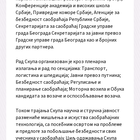
Kонференције академија и високих школа
Србије, Привредне коморе Србије, Агенције за
безбедност саобраћаја Републике Србије,
Секретаријата за саобраћај Градске управе
града Београда Секретаријата за јавни превоз
Градске управе града Београда као и бројних
других партнера.
Рад Скупа организован је кроз пленарна
излагања и рад по секцијама: Транспорт,
логистика и шпедиција; Јавни превоз путника;
Безбедност саобраћаја; Регулисање и
планирање саобраћаја; Моторна возила и Обука
кандидата за возаче и оспособљавање возача.
Током трајања Скупа научна и стручна јавност
размениће мишљења и искуства саобраћајних
технологија, са посебним освртом на проблеме
и предлоге за побољшање безбедности свих
учесника у саобраћају. Циљ одржавања Скупа