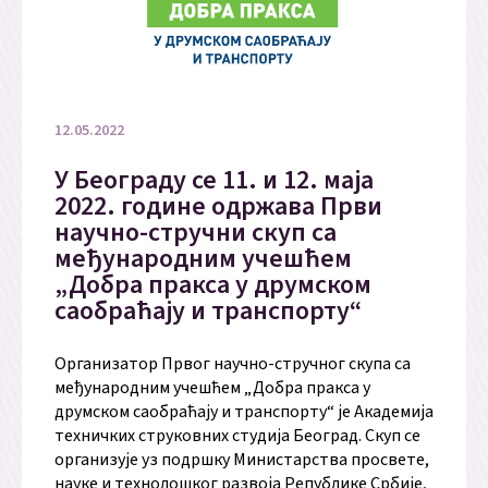
12.05.2022
У Београду се 11. и 12. маја
2022. године одржава Први
научно-стручни скуп са
међународним учешћем
„Добра пракса у друмском
саобраћају и транспорту“
Организатор Првог научно-стручног скупа са
међународним учешћем „Добра пракса у
друмском саобраћају и транспорту“ је Академија
техничких струковних студија Београд. Скуп се
организује уз подршку Министарства просвете,
науке и технолошког развоја Републике Србије,