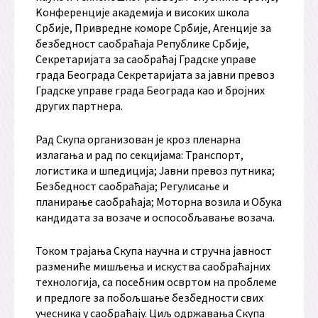
Kонференције академија и високих школа
Србије, Привредне коморе Србије, Агенције за
безбедност саобраћаја Републике Србије,
Секретаријата за саобраћај Градске управе
града Београда Секретаријата за јавни превоз
Градске управе града Београда као и бројних
других партнера.
Рад Скупа организован је кроз пленарна
излагања и рад по секцијама: Транспорт,
логистика и шпедиција; Јавни превоз путника;
Безбедност саобраћаја; Регулисање и
планирање саобраћаја; Моторна возила и Обука
кандидата за возаче и оспособљавање возача.
Током трајања Скупа научна и стручна јавност
размениће мишљења и искуства саобраћајних
технологија, са посебним освртом на проблеме
и предлоге за побољшање безбедности свих
учесника у саобраћају. Циљ одржавања Скупа