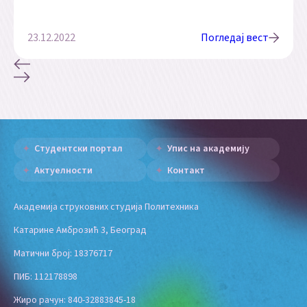
23.12.2022
Погледај вест
Студентски портал
Упис на академију
Актуелности
Контакт
Академија струковних студија Политехника
Катарине Амброзић 3, Београд
Матични број: 18376717
ПИБ: 112178898
Жиро рачун: 840-32883845-18