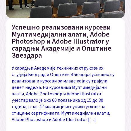
Успешно реализовани курсеви
Мултимедијални алати, Adobe
Photoshop и Adobe Illustrator у
сарадњи Академијe и Општинe
Звездара
У сарадњи Академије техничких струковних
студија Београд и Општине Звездара успешно су
реализовани курсеви за младе који су трајали
девет недеља. На курсевима Мултимедијални
алати, Adobe Photoshop и Adobe Illustrator
учествовало је око 60 полазника од 15 до 30
година, а чак 47 младих је испунило услове за
стицање сертификата. Мултимедијални алати,
Adobe Photoshop и Adobe Illustrator […]