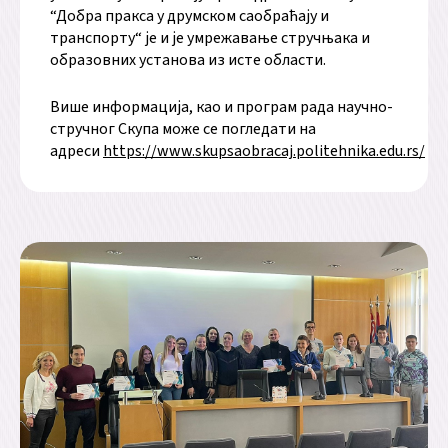
“Добра пракса у друмском саобраћају и
транспорту“ је и је умрежавање стручњака и
образовних установа из исте области.
Више информација, као и програм рада научно-
стручног Скупа може се погледати на
адреси
https://www.skupsaobracaj.politehnika.edu.rs/