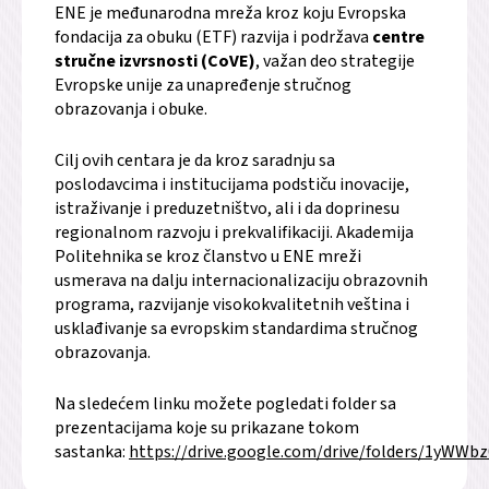
ENE je međunarodna mreža kroz koju Evropska
fondacija za obuku (ETF) razvija i podržava
centre
stručne izvrsnosti (CoVE)
, važan deo strategije
Evropske unije za unapređenje stručnog
obrazovanja i obuke.
Cilj ovih centara je da kroz saradnju sa
poslodavcima i institucijama podstiču inovacije,
istraživanje i preduzetništvo, ali i da doprinesu
regionalnom razvoju i prekvalifikaciji. Akademija
Politehnika se kroz članstvo u ENE mreži
usmerava na dalju internacionalizaciju obrazovnih
programa, razvijanje visokokvalitetnih veština i
usklađivanje sa evropskim standardima stručnog
obrazovanja.
Na sledećem linku možete pogledati folder sa
prezentacijama koje su prikazane tokom
sastanka:
https://drive.google.com/drive/folders/1yW