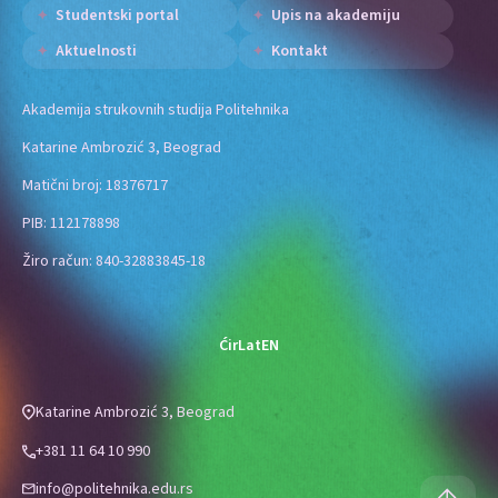
Studentski portal
Upis na akademiju
Aktuelnosti
Kontakt
Akademija strukovnih studija Politehnika
Katarine Ambrozić 3, Beograd
Matični broj: 18376717
PIB: 112178898
Žiro račun: 840-32883845-18
Ćir
Lat
EN
Katarine Ambrozić 3, Beograd
+381 11 64 10 990
info@politehnika.edu.rs