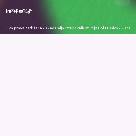
Sva prava zadržana • Akademija strukovnih studija Politehnika • 2023