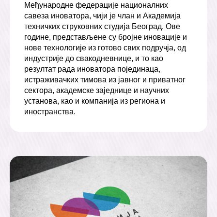
Међународне федерације националних
савеза иноватора, чији је члан и Академија
техничких струковних студија Београд. Ове
године, представљене су бројне иновације и
нове технологије из готово свих подручја, од
индустрије до свакодневнице, и то као
резултат рада иноватора појединаца,
истраживачких тимова из јавног и приватног
сектора, академске заједнице и научних
установа, као и компанија из региона и
иностранства.