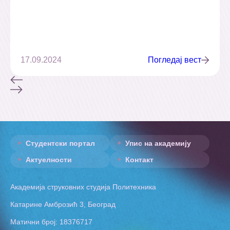
17.09.2024
Погледај вест
Студентски портал
Упис на академију
Актуелности
Контакт
Академија струковних студија Политехника
Катарине Амброзић 3, Београд
Матични број: 18376717