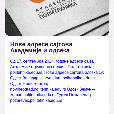
Нове адресе сајтова
Академије и одсека
Од 17. септембра 2024. године адреса сајта
Академије струковних студија Политехника је
politehnika.edu.rs. Нове адресе сајтова одсека су:
Одсек Звездара – zvezdara.politehnika.edu.rs
Одсек Нови Београд –
novibeograd.politehnika.edu.rs Одсек Земун –
zemun.politehnika.edu.rs Одсек Пожаревац –
pozarevac.politehnika.edu.rs