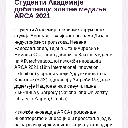
Студенти Академије
добитници златне медаље
ARCA 2021
Студенти Академије техничких струковних
студија Београд, студијског програма Дизајн
индустријских производа, Невена
Радосављевић, Тијана Станимировић и
Немања Стајковић добили су Златне медаље
на XIX међународној изложби иновација
ARCA 2021 (19th International Innovation
Exhibition) у организацији Удруге иноватора
Хрватске (УИХ) одржаној у Загребу. Медаље
додељује Национална и свеучилишна
књижница у Загребу (National and University
Library in Zagreb, Croatia).
Изложба иновација ARCA промовише
иноваторство и иновације и предстаља једну
од најзначајнијих манифестација у календару