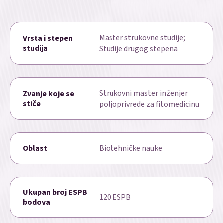
Master strukovne studije;
Vrsta i stepen
studija
Studije drugog stepena
Strukovni master inženjer
Zvanje koje se
stiče
poljoprivrede za fitomedicinu
Oblast
Biotehničke nauke
Ukupan broj ESPB
120 ESPB
bodova