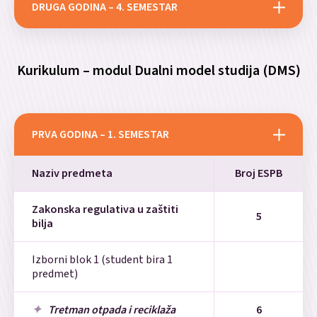
Primenjeni istraživački rad
7
DRUGA GODINA – 4. SEMESTAR
Fitofarmacija sa toksikologijom
Pedologija i zaštita
8
Naziv predmeta
Broj ESPB
6
i ekotoksikologijom
geodiverziteta
Kurikulum – modul Dualni model studija (DMS)
Ishrana biljaka
6
Stručna praksa 1
4
Zaštita životne sredine
6
Podizanje i održavanje
5
Izborni blok 5 (student bira 1
višegodišnjih zasada
PRVA GODINA – 1. SEMESTAR
predmet)
Herbologija
6
Naziv predmeta
Broj ESPB
Zaštita bilja u organskoj
6
proizvodnji
Stručna praksa 2
4
Zakonska regulativa u zaštiti
5
bilja
Korisni mikroorganizmi
6
Završni master rad – primenjeni
zemljišta
7
istraživački rad
Izborni blok 1 (student bira 1
predmet)
Završni master rad – izrada i
7
odbrana
Tretman otpada i reciklaža
6