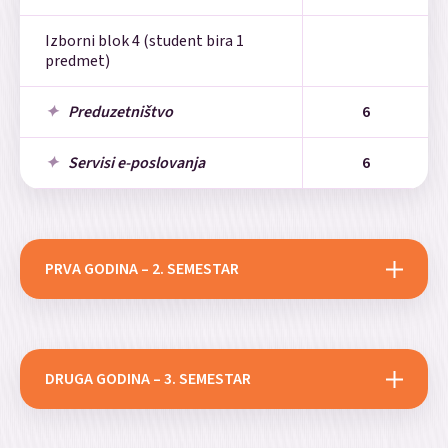
Izborni blok 4 (student bira 1
predmet)
Preduzetništvo
6
Servisi e-poslovanja
6
PRVA GODINA – 2. SEMESTAR
Naziv predmeta
Broj ESPB
Patofiziologija biljaka
4
DRUGA GODINA – 3. SEMESTAR
Specijalna entomologija
4
Naziv predmeta
Broj ESPB