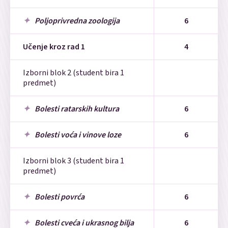
Poljoprivredna zoologija
6
Učenje kroz rad 1
4
Izborni blok 2 (student bira 1
predmet)
Bolesti ratarskih kultura
6
Bolesti voća i vinove loze
6
Izborni blok 3 (student bira 1
predmet)
Bolesti povrća
6
Bolesti cveća i ukrasnog bilja
6