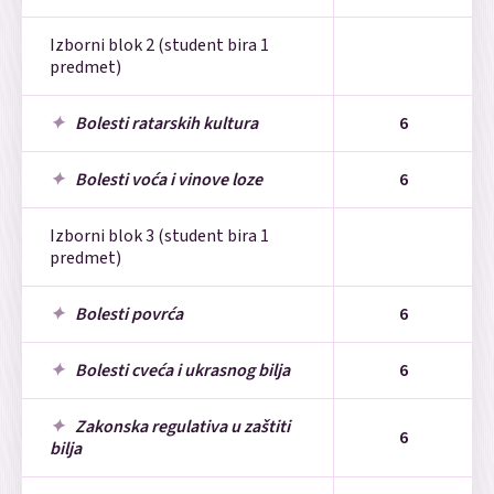
Izborni blok 2 (student bira 1
predmet)
Bolesti ratarskih kultura
6
Bolesti voća i vinove loze
6
Izborni blok 3 (student bira 1
predmet)
Bolesti povrća
6
Bolesti cveća i ukrasnog bilja
6
Zakonska regulativa u zaštiti
6
bilja