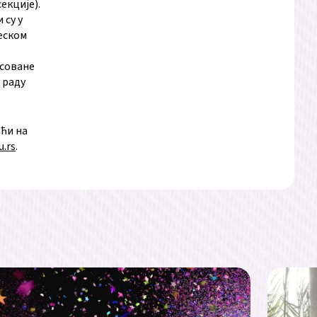
екције).
 су у
леском
есоване
с раду
ћи на
u.rs
.