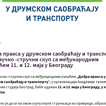
2
 пракса у друмском саобраћају и трансп
научно -стручни скуп са међународним
ем 11. и 12. маја у Београду
учно-стручни скуп са међународним учешћем „
Добра пракса у
м саобраћају и транспорту
“, у организацији Академије техн
них студија Београд, биће одржан
11. и 12. маја у Београду, у
Inn
.
о је да се на овом скупу окупе стручњаци из привреде, обра