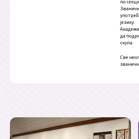
по секци
Званични
употреби
језику.
Академи
да подрж
скупа.
Све нео
званичн