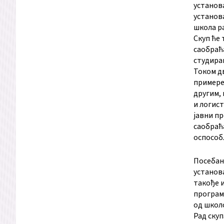
установа
установ
школа ра
Скуп ће 
саобраћа
студира
Током дв
примере 
другим,
и логист
јавни пр
саобраћа
оспособ
Посебан
установа
такође и
програмо
од школс
Рад ску