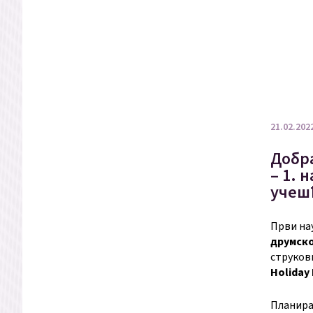
21.02.202
Добра
– 1. 
учешћ
Први на
друмско
струков
Holiday 
Планиран