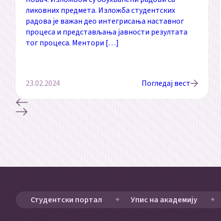
ликовних предмета. Изложба студентских
радова је важан део интегрисања наставног
процеса и представљања јавности резултата
тог процеса. Ментори […]
23.02.2024
Погледај вест
Студентски портал
Упис на академију