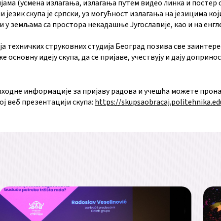
јама (усмена излагања, излагања путем видео линка и постер с
 језик скупа је српски, уз могућност излагања на језицима који
 у земљама са простора некадашње Југославије, као и на енг
ја техничких струковних студија Београд позива све заинтер
е основну идеју скупа, да се пријаве, учествују и дају доприно
пходне информације за пријаву радова и учешћа можете прона
ој веб презентацији скупа:
https://skupsaobracaj.politehnika.ed