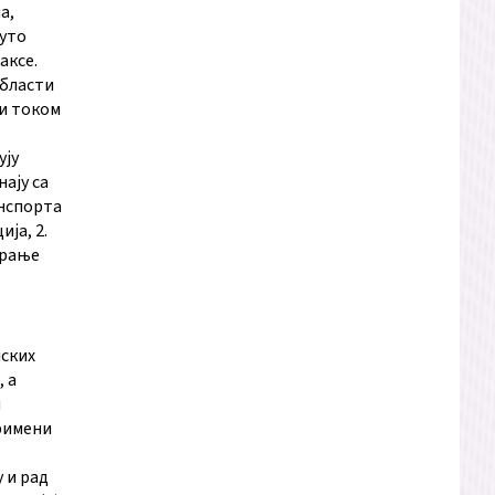
а,
ауто
аксе.
области
ли током
ују
нају са
анспорта
ја, 2.
ирање
лских
, а
м
примени
 и рад