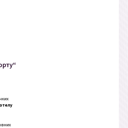
орту“
ичких
 хотелу
зовних