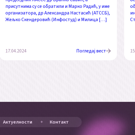
присутнима су се обратили и Марко Радић, у име
об
организатора, др Александра Настасић (АТССБ),
ин
Жељко Скендеровић (Инфостуд) и Милица […]
С
17.04.2024
Погледај вест
15
Актуелности
Контакт