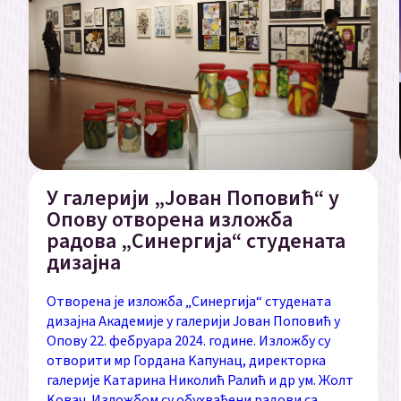
У галерији „Јован Поповић“ у
Опову отворена изложба
радова „Синергија“ студената
дизајна
Отворена је изложба „Синергија“ студената
дизајна Академије у галерији Јован Поповић у
Опову 22. фебруара 2024. године. Изложбу су
отворити мр Гордана Kапунац, директорка
галерије Kатарина Николић Ралић и др ум. Жолт
Kовач. Изложбом су обухваћени радови са