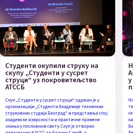
Студенти окупили струку на
Н
скупу „Студенти у сусрет
А
струци“ уз покровитељство
у
АТССБ
п
Скуп „Студенти у сусрет струци“ одржан је у
Н
организацији „Студенти Академије техничких
те
струковних студија Београд“ и представља спој
се
академске изврсности и практичне примене
ка
знања у пословном свету. Скуп је отворио
Бе
председник КАССС др Бранко Савић, а
бе