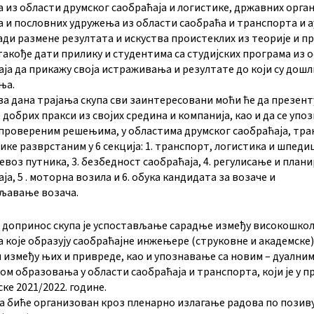
 из области друмског саобраћаја и логистике, државних орган
а и пословних удружења из области саобраћа и транспорта и 
ди размене резултата и искуства проистеклих из теорије и пр
такође дати прилику и студентима са студијских програма из 
ја да прикажу своја истраживања и резултате до који су дош
ња.
а дана трајања скупа сви заинтересовани моћи ће да презент
добрих пракси из својих средина и компанија, као и да се упоз
 провереним решењима, у областима друмског саобраћаја, тр
ике разврстаним у 6 секција: 1. транспорт, логистика и шпедици
евоз путника, 3. безбедност саобраћаја, 4. регулисање и план
ја, 5 . моторна возила и 6. обука кандидата за возаче и
љавање возача.
 допринос скупа је успостављање сарадње између високошко
 које образују саобраћајне инжењере (струковне и академске)
 између њих и привреде, као и упознавање са новим – дуални
м образовања у области саобраћаја и транспорта, који је у 
ке 2021/2022. године.
па биће организован кроз пленарно излагање радова по позиву