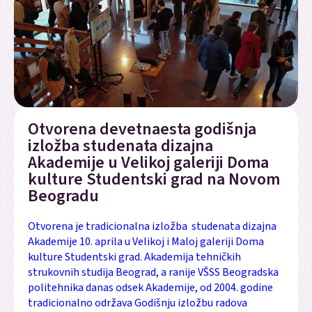
Otvorena devetnaesta godišnja
izložba studenata dizajna
Akademije u Velikoj galeriji Doma
kulture Studentski grad na Novom
Beogradu
Otvorena je tradicionalna izložba studenata dizajna
Akademije 10. aprila u Velikoj i Maloj galeriji Doma
kulture Studentski grad. Akademija tehničkih
strukovnih studija Beograd, a ranije VŠSS Beogradska
politehnika danas odsek Akademije, od 2004. godine
tradicionalno održava Godišnju izložbu radova