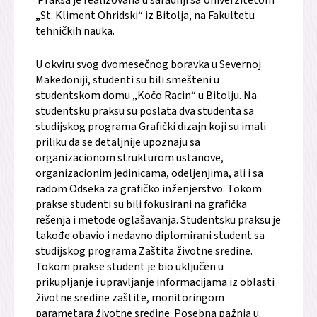
Praksa je realizovana u saradnji sa Univerzitetom
„St. Kliment Ohridski“ iz Bitolja, na Fakultetu
tehničkih nauka.
U okviru svog dvomesečnog boravka u Severnoj
Makedoniji, studenti su bili smešteni u
studentskom domu „Kočo Racin“ u Bitolju. Na
studentsku praksu su poslata dva studenta sa
studijskog programa Grafički dizajn koji su imali
priliku da se detaljnije upoznaju sa
organizacionom strukturom ustanove,
organizacionim jedinicama, odeljenjima, ali i sa
radom Odseka za grafičko inženjerstvo. Tokom
prakse studenti su bili fokusirani na grafička
rešenja i metode oglašavanja. Studentsku praksu je
takođe obavio i nedavno diplomirani student sa
studijskog programa Zaštita životne sredine.
Tokom prakse student je bio uključen u
prikupljanje i upravljanje informacijama iz oblasti
životne sredine zaštite, monitoringom
parametara životne sredine. Posebna pažnja u