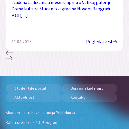
studenata dizajna u mesecu aprilu u Velikoj galeriji
Doma kulture Studentski grad na Novom Beogradu.
Kao […]
11.04.2023
Pogledaj vest
Studentski portal
Upis na akademiju
Aktuelnosti
Kontakt
Akademija strukovnih studija Politehnika
Katarine Ambrozić 3, Beograd