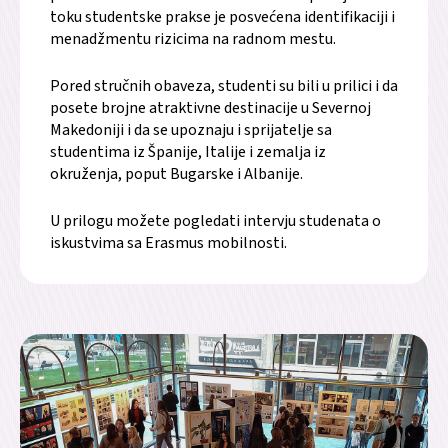
toku studentske prakse je posvećena identifikaciji i
menadžmentu rizicima na radnom mestu.
Pored stručnih obaveza, studenti su bili u prilici i da
posete brojne atraktivne destinacije u Severnoj
Makedoniji i da se upoznaju i sprijatelje sa
studentima iz Španije, Italije i zemalja iz
okruženja, poput Bugarske i Albanije.
U prilogu možete pogledati intervju studenata o
iskustvima sa Erasmus mobilnosti.