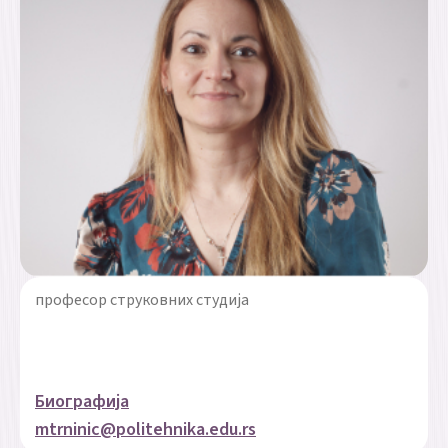
професор струковних студија
Биографија
mtrninic@politehnika.edu.rs