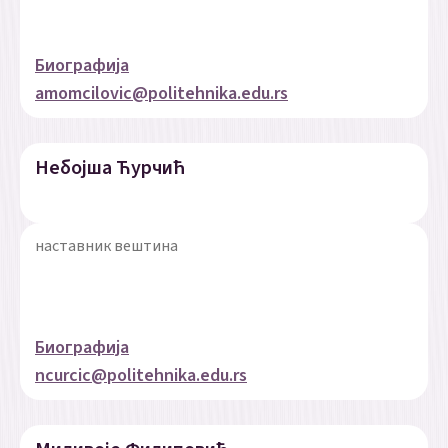
Биографија
amomcilovic@politehnika.edu.rs
Небојша Ћурчић
наставник вештина
Биографија
ncurcic@politehnika.edu.rs