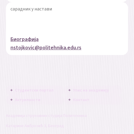
сарадник у настави
Биографија
nstojkovic@politehnika.edu.rs
Студентски портал
Упис на академију
Актуелности
Контакт
Академија струковних студија Политехника
Катарине Амброзић 3, Београд