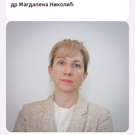
др Магдалена Николић