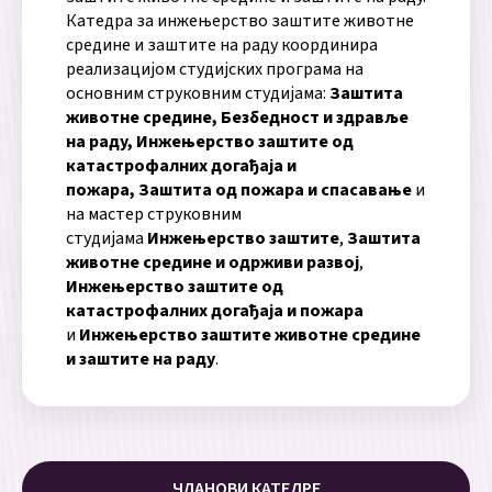
Катедра за инжењерство заштите животне
средине и заштите на раду координира
реализацијом студијских програма на
основним струковним студијама:
Заштита
животне средине, Безбедност и здравље
на раду, Инжењерство заштите од
катастрофалних догађаја и
пожара, Заштита од пожара и спасавање
и
на мастер струковним
студијама
Инжењерство заштите
,
Заштита
животне средине и одрживи развој
,
Инжењерство заштите од
катастрофалних догађаја и пожара
и
Инжењерство заштите животне средине
и заштите на раду
.
ЧЛАНОВИ КАТЕДРЕ