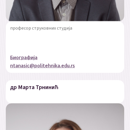
професор струковних студија
Биографија
ntanasic@politehnika.edu.rs
др Марта Трнинић