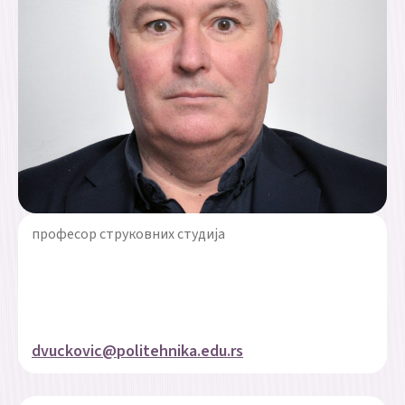
професор струковних студија
dvuckovic@politehnika.edu.rs