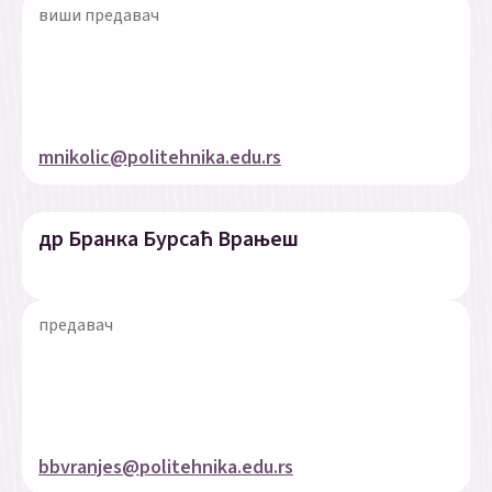
виши предавач
mnikolic@politehnika.edu.rs
др Бранка Бурсаћ Врањеш
предавач
bbvranjes@politehnika.edu.rs