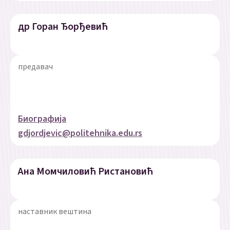
др Горан Ђорђевић
предавач
Биографија
gdjordjevic@politehnika.edu.rs
Ана Момчиловић Ристановић
наставник вештина