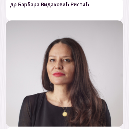
др Барбара Видаковић Ристић