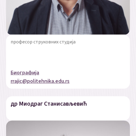
професор струковних студија
Биографија
rrajic@politehnika.edu.rs
др Миодраг Станисављевић