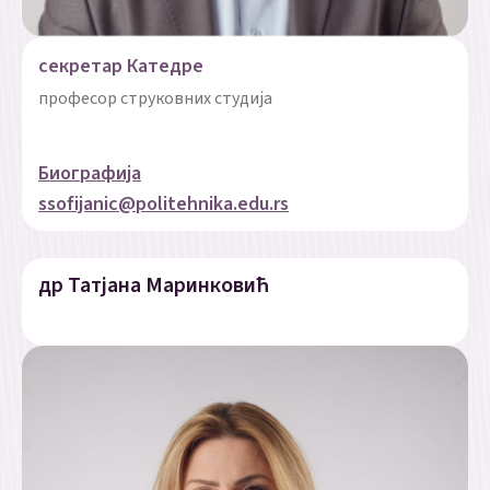
секретар Катедре
професор струковних студија
Биографија
ssofijanic@politehnika.edu.rs
др Татјана Маринковић