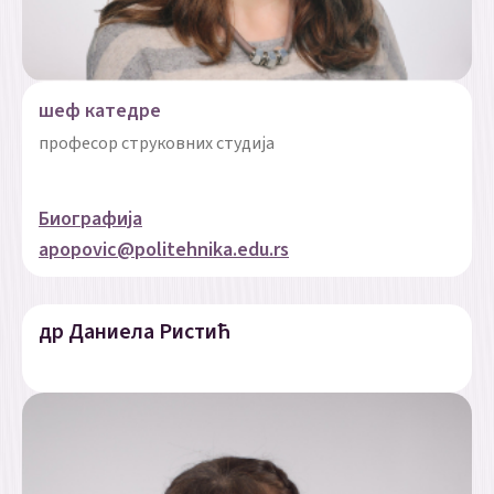
шеф катедре
професор струковних студија
Биографија
apopovic@politehnika.edu.rs
др Даниела Ристић