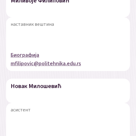
Миливоје Филиповић
наставник вештина
Биографија
mfilipovic@politehnika.edu.rs
Новак Милошевић
асистент