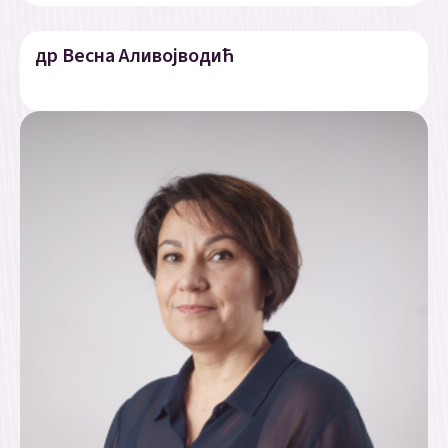
др Весна Аливојводић