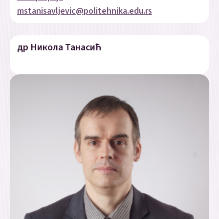
mstanisavljevic@politehnika.edu.rs
др Никола Танасић