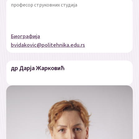
професор струковних студија
Биографија
bvidakovic@politehnika.edu.rs
др Дарја Жарковић