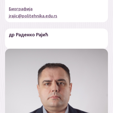
Биографија
jrajic@politehnika.edu.rs
др Раденко Рајић