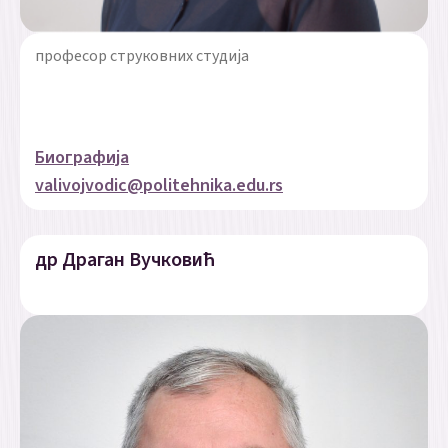
професор струковних студија
Биографија
valivojvodic@politehnika.edu.rs
др Драган Вучковић