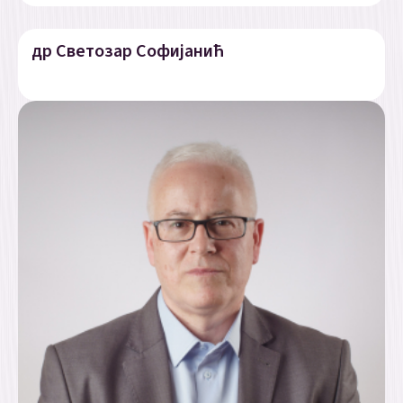
др Светозар Софијанић