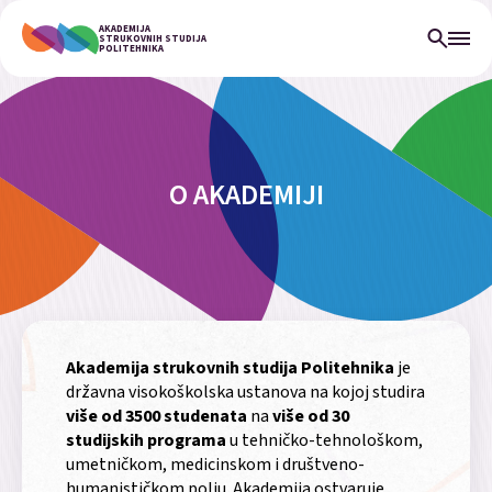
AKADEMIJA
STRUKOVNIH STUDIJA
POLITEHNIKA
O AKADEMIJI
Akademija strukovnih studija Politehnika
je
državna visokoškolska ustanova na kojoj studira
više od 3500 studenata
na
više od
30
studijskih programa
u tehničko-tehnološkom,
umetničkom, medicinskom i društveno-
humanističkom polju. Akademija ostvaruje