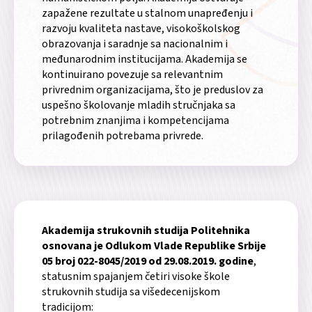
zapažene rezultate u stalnom unapređenju i
razvoju kvaliteta nastave, visokoškolskog
obrazovanja i saradnje sa nacionalnim i
međunarodnim institucijama. Akademija se
kontinuirano povezuje sa relevantnim
privrednim organizacijama, što je preduslov za
uspešno školovanje mladih stručnjaka sa
potrebnim znanjima i kompetencijama
prilagođenih potrebama privrede.
Akademija strukovnih studija Politehnika
osnovana je Odlukom Vlade Republike Srbije
05 broj 022-8045/2019 od 29.08.2019. godine
,
statusnim spajanjem četiri visoke škole
strukovnih studija sa višedecenijskom
tradicijom: