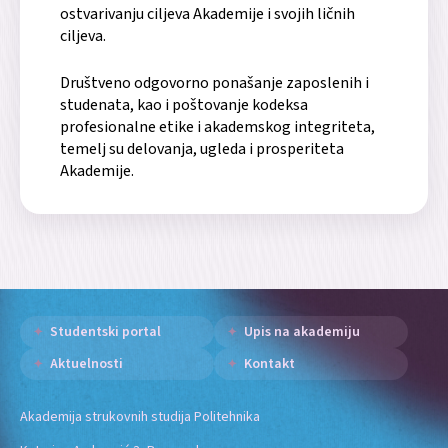
ostvarivanju ciljeva Akademije i svojih ličnih
ciljeva.
Društveno odgovorno ponašanje zaposlenih i
studenata, kao i poštovanje kodeksa
profesionalne etike i akademskog integriteta,
temelj su delovanja, ugleda i prosperiteta
Akademije.
Studentski portal
Upis na akademiju
Aktuelnosti
Kontakt
Akademija strukovnih studija Politehnika