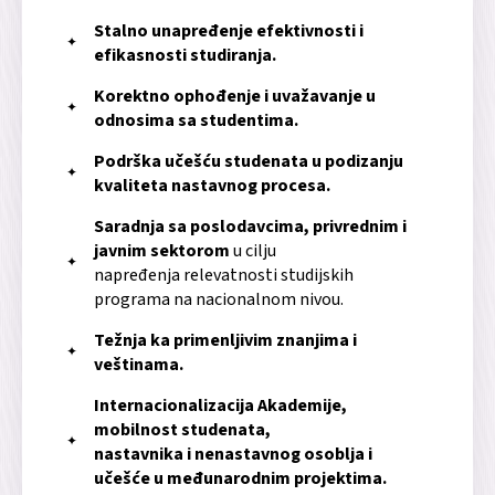
Stalno unapređenje efektivnosti i
efikasnosti studiranja.
Korektno ophođenje i uvažavanje u
odnosima sa studentima.
Podrška učešću studenata u podizanju
kvaliteta nastavnog procesa.
Saradnja sa poslodavcima, privrednim i
javnim sektorom
u cilju
napređenja relevatnosti studijskih
programa na nacionalnom nivou.
Težnja ka primenljivim znanjima i
veštinama.
Internacionalizacija Akademije,
mobilnost studenata,
nastavnika i nenastavnog osoblja i
učešće u međunarodnim projektima.