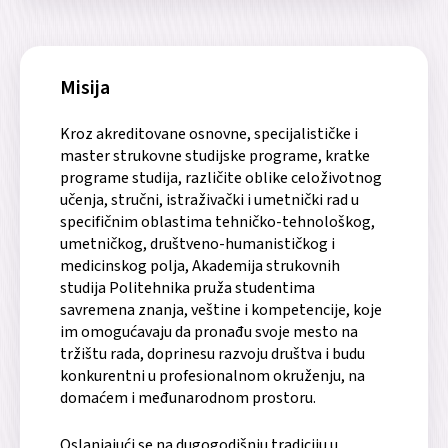
Misija
Kroz akreditovane osnovne, specijalističke i
master strukovne studijske programe, kratke
programe studija, različite oblike celoživotnog
učenja, stručni, istraživački i umetnički rad u
specifičnim oblastima tehničko-tehnološkog,
umetničkog, društveno-humanističkog i
medicinskog polja, Akademija strukovnih
studija Politehnika pruža studentima
savremena znanja, veštine i kompetencije, koje
im omogućavaju da pronađu svoje mesto na
tržištu rada, doprinesu razvoju društva i budu
konkurentni u profesionalnom okruženju, na
domaćem i međunarodnom prostoru.
Oslanjajući se na dugogodišnju tradiciju u