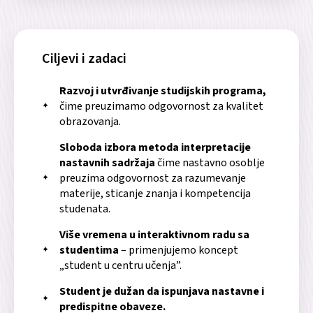
Ciljevi i zadaci
Razvoj i utvrđivanje studijskih programa,
čime preuzimamo odgovornost za kvalitet
obrazovanja.
Sloboda izbora metoda interpretacije
nastavnih sadržaja
čime nastavno osoblje
preuzima odgovornost za razumevanje
materije, sticanje znanja i kompetencija
studenata.
Više vremena u interaktivnom radu sa
studentima
– primenjujemo koncept
„student u centru učenja”.
Student je dužan da ispunjava nastavne i
predispitne obaveze.