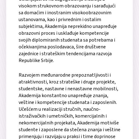
visokom strukovnom obrazovanju i sarađujući
sa domaćim i inostranim visokoobrazovnim
ustanovama, kao i privrednim i ostalim
subjektima, Akademija neprekidno unapređuje
obrazovni proces i usklađuje kompetencije
svojih diplomiranih studenata sa potrebama i
očekivanjima poslodavaca, šire društvene
zajednice i strateškim tendencijama razvoja
Republike Srbije.
Razvojem međunarodne prepoznatljivosti i
atraktivnosti, kroz strateške i druge projekte,
studentske, nastavne i nenastavne mobilnosti,
Akademija konstantno unapređuje znanja,
veštine i kompetencije studenata i zaposlenih.
Učešćem u realizaciji stručnih, naučno-
istraživačkih i umetničkih, komercijalnih i
nekomercijalnih projekata, Akademija motiviše
studente i zaposlene da stečena znanja i veštine
primenjuju i razvijaju u praksi i time doprinose