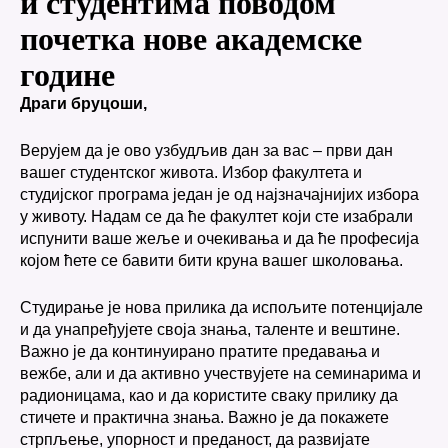
и студентима поводом
почетка нове академске
године
Драги бруцоши,
Верујем да је ово узбудљив дан за вас – први дан
вашег студентског живота. Избор факултета и
студијског програма један је од најзначајнијих избора
у животу. Надам се да ће факултет који сте изабрали
испунити ваше жеље и очекивања и да ће професија
којом ћете се бавити бити круна вашег школовања.
Студирање је нова прилика да испољите потенцијале
и да унапређујете своја знања, таленте и вештине.
Важно је да континуирано пратите предавања и
вежбе, али и да активно учествујете на семинарима и
радионицама, као и да користите сваку прилику да
стичете и практична знања. Важно је да покажете
стрпљење, упорност и преданост, да развијате