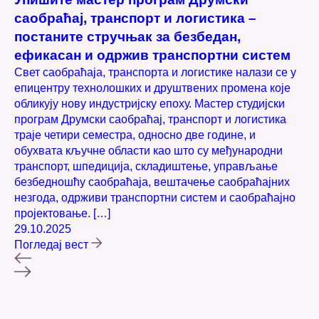
саобраћај, транспорт и логистика –
М
постаните стручњак за безбедан,
м
ефикасан и одржив транспортни систем
ф
Свет саобраћаја, транспорта и логистике налази се у
Тр
епицентру технолошких и друштвених промена које
Ду
обликују нову индустријску епоху. Мастер студијски
ме
програм Друмски саобраћај, транспорт и логистика
20
траје четири семестра, односно две године, и
на
обухвата кључне области као што су међународни
Ср
транспорт, шпедиција, складиштење, управљање
Ср
безбедношћу саобраћаја, вештачење саобраћајних
[…
незгода, одрживи транспортни систем и саобраћајно
31
пројектовање. […]
По
29.10.2025
Погледај вест