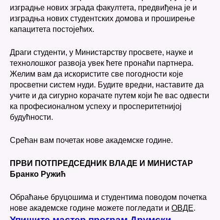
изградње нових зграда факултета, предвиђена је и
изградња нових студентских домова и проширење
капацитета постојећих.
Драги студенти, у Министарству просвете, науке и
технолошког развоја увек ћете пронаћи партнера.
Желим вам да искористите све погодности које
просветни систем нуди. Будите вредни, наставите да
учите и да сигурно корачате путем који ће вас одвести
ка професионалном успеху и просперитетнијој
будућности.
Срећан вам почетак нове академске године.
ПРВИ ПОТПРЕДСЕДНИК ВЛАДЕ И МИНИСТАР
Бранко Ружић
Обраћање бруцошима и студентима поводом почетка
нове академске године можете погледати и
ОВДЕ
.
Упишите мастер програм Друмски
С