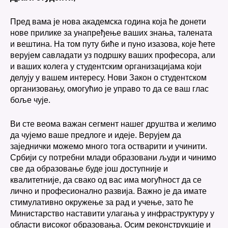
Пред вама је нова академска година која ће донети
нове прилике за унапређење ваших знања, талената
и вештина. На том путу биће и пуно изазова, које ћете
верујем савладати уз подршку ваших професора, али
и ваших колега у студентским организацијама који
делују у вашем интересу. Нови Закон о студентском
организовању, омогућио је управо то да се ваш глас
боље чује.
Ви сте веома важан сегмент нашег друштва и желимо
да чујемо ваше предлоге и идеје. Верујем да
заједнички можемо много тога остварити и учинити.
Србији су потребни млади образовани људи и чинимо
све да образовање буде још доступније и
квалитетније, да свако од вас има могућност да се
лично и професионално развија. Важно је да имате
стимулативно окружење за рад и учење, зато ће
Министарство наставити улагања у инфраструктуру у
области високог образовања. Осим реконструкције и