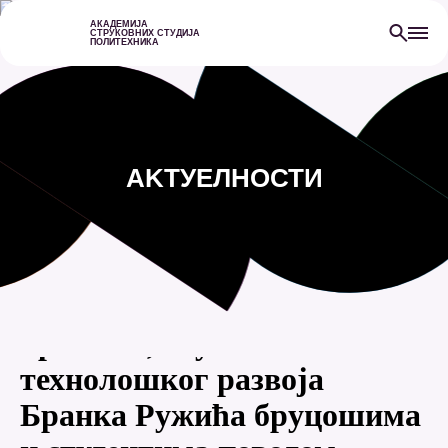
АКАДЕМИЈА
СТРУКОВНИХ СТУДИЈА
ПОЛИТЕХНИКА
АKТУЕЛНОСТИ
30.09.2022
Обраћање министра
просвете, науке и
технолошког развоја
Бранка Ружића бруцошима