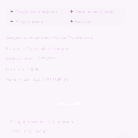
Студентски портал
Упис на академију
Актуелности
Контакт
Академија струковних студија Политехника
Катарине Амброзић 3, Београд
Матични број: 18376717
ПИБ: 112178898
Жиро рачун: 840-32883845-18
Ћир
Lat
EN
Катарине Амброзић 3, Београд
+381 11 64 10 990