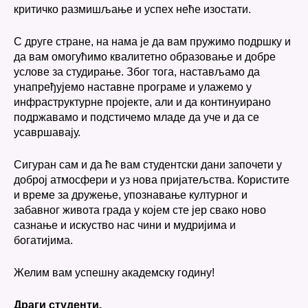
критичко размишљање и успех неће изостати.
С друге стране, на нама је да вам пружимо подршку и
да вам омогућимо квалитетно образовање и добре
услове за студирање. Због тога, настављамо да
унапређујемо наставне програме и улажемо у
инфраструктурне пројекте, али и да континуирано
подржавамо и подстичемо младе да уче и да се
усавршавају.
Сигуран сам и да ће вам студентски дани започети у
доброј атмосфери и уз нова пријатељства. Користите
и време за дружење, упознавање културног и
забавног живота града у којем сте јер свако ново
сазнање и искуство нас чини и мудријима и
богатијима.
Желим вам успешну академску годину!
Драги студенти,