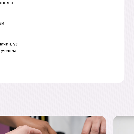
оном о
ом
ачин, уз
з учешћа