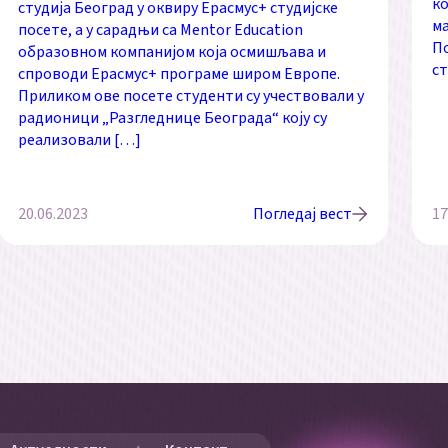
ко
студија Београд у оквиру Ерасмус+ студијске
ма
посете, а у сарадњи са Mentor Education
По
образовном компанијом која осмишљава и
ст
спроводи Ерасмус+ програме широм Европе.
Приликом ове посете студенти су учествовали у
радионици „Разгледнице Београда“ коју су
реализовали […]
20.06.2023
Погледај вест
17