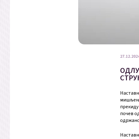
27.12.202
ОДЛУ
СТРУ
Наставн
мишљења
прекиду
почев од
одржаног
Наставн