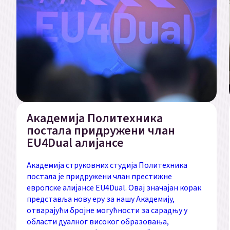
Академија Политехника
постала придружени члан
EU4Dual алијансе
Академија струковних студија Политехника
постала је придружени члан престижне
европске алијансе EU4Dual. Овај значајан корак
представља нову еру за нашу Академију,
отварајући бројне могућности за сарадњу у
области дуалног високог образовања,