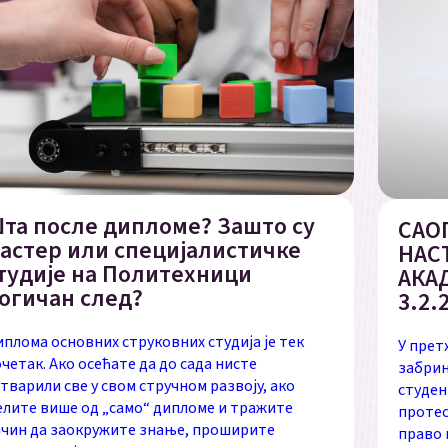
та после дипломе? Зашто су
САО
астер или специјалистичке
НАС
тудије на Политехници
АКА
огичан след?
3.2.
плома основних струковних студија је тек
У прет
четак. Ако осећате да до сада нисте
забрињ
тварили све у свом стручном развоју, ако
студен
лите више од „само“ дипломе и тражите
протес
ачин да заокружите знање, проширите
право 