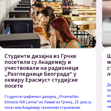
Студенти дизајна из Грчке
Ш
посетили су Академију и
м
учествовали на радионици
с
„Разгледнице Београда“ у
л
оквиру Ерасмус+ студијске
посете
Ди
по
ос
Студенти графичког дизајна, „Piramatiko
же
Dimosio IEK Lamia“ из Ламие из Грчкој , 15. јуна су
н
посетили Академију техничких струковних