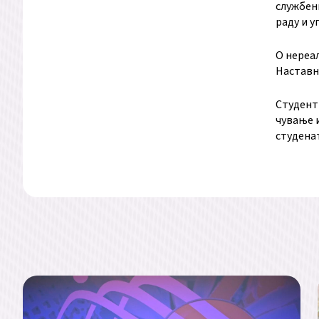
службени
раду и у
О нереа
Наставно
Студенти
чување 
студенат