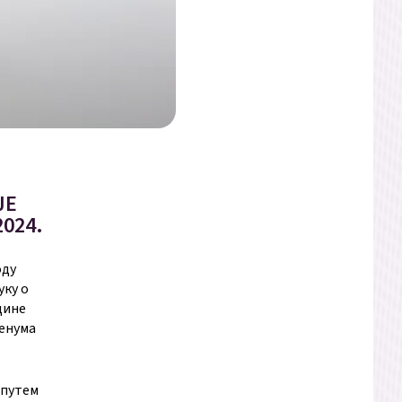
ЈЕ
024.
оду
уку о
дине
ленума
 путем