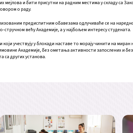
х мејлова и бити присутни на радним местима у складу са Зак
говором о раду.
лизованим предиспитним обавезама одлучиваће се на наредн
-стручном већу Академије, а у најбољем интересу студената.
 који учествују у блокади наставе то морају чинити на миран н
имовине Академије, без ометања активности запослених и бе
а са других установа.