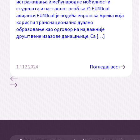
истраживања и међународне мобилности
студената и наставног особља. О EU4Dual
алијанси EU4Dual је водећа европска мрежа која
користи транснационално дуално
образовање као одговор на најважније
друштвене изазове данашњице. Са […]
17.12.2024
Погледај вест