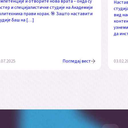
мпетенције и отворите нова врата – онда су
Настав
стер и специјалистичке студије на Академији
студиј
литехника прави корак. 🎯 Зашто наставити
вид на
удије баш на […]
контек
узнеми
да инс
.07.2025
Погледај вест
03.02.2