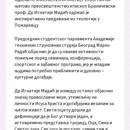
његово преосвештенство епископ Браничевски
проф. Др Игнатије Мидић одржао је
инспиративно предавање из теологије у
Пожаревцу.
Председник студентског парламента Академије
техничких струковних студија Београд Марко
Радић објаснио је да су овакве активности
пожељне поред семинара, конференција,
спортског и забавног програма, јер је младим
људима потребно приближити и духовно –
културне догађаје.
Др Игнатије Мидић је измедју осталог објаснио
значај православне вере, утемељену на
личности Исуса Христа и догађајима везаним за
његов живот. Свети оци су дошли до
дефиниције да је Бог уствари један, а
истовремено представља тројицу, Оца, Сина и
Светог духа. Све што је постало, самим тим и