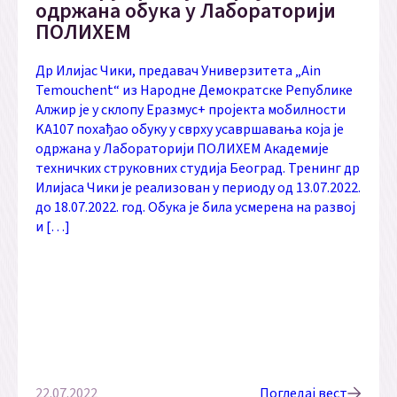
одржана обука у Лабораторији
ПОЛИХЕМ
Др Илијас Чики, предавач Универзитета „Ain
Temouchent“ из Народне Демократске Републике
Алжир је у склопу Еразмус+ пројекта мобилности
KA107 похађао обуку у сврху усавршавања која је
одржана у Лабораторији ПОЛИХЕМ Академије
техничких струковних студија Београд. Тренинг др
Илијаса Чики је реализован у периоду од 13.07.2022.
до 18.07.2022. год. Обука је била усмерена на развој
и […]
22.07.2022
Погледај вест