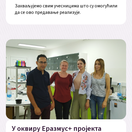
Захваљујемо свим учесницима што су омогућили
да се ово предавање реализује.
У оквиру Еразмус+ пројекта