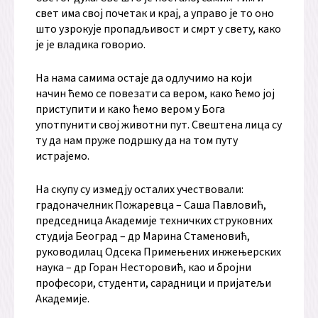
свет има свој почетак и крај, а управо је то оно
што узрокује пропадљивост и смрт у свету, како
је је владика говорио.
На нама самима остаје да одлучимо на који
начин ћемо се повезати са вером, како ћемо јој
приступити и како ћемо вером у Бога
употпунити свој животни пут. Свештена лица су
ту да нам пруже подршку да на том путу
истрајемо.
На скупу су измедју осталих учествовали:
градоначелник Пожаревца – Саша Павловић,
председница Академије техничких струковних
студија Београд – др Марина Стаменовић,
руководилац Одсека Примењених инжењерских
наука – др Горан Несторовић, као и бројни
професори, студенти, сарадници и пријатељи
Академије.