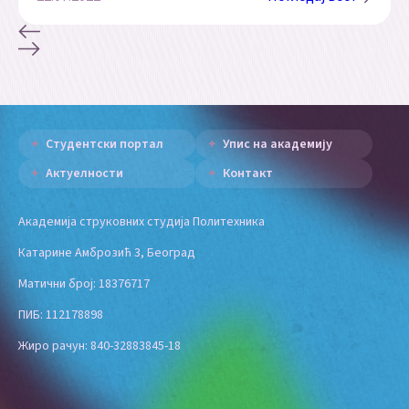
Студентски портал
Упис на академију
Актуелности
Контакт
Академија струковних студија Политехника
Катарине Амброзић 3, Београд
Матични број: 18376717
ПИБ: 112178898
Жиро рачун: 840-32883845-18