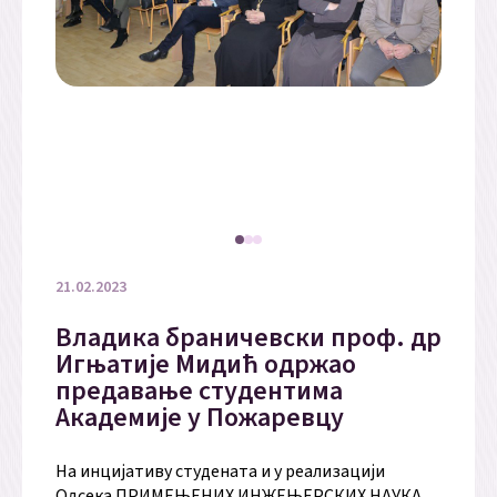
21.02.2023
Владика браничевски проф. др
Игњатије Мидић одржао
предавање студентима
Академије у Пожаревцу
На инцијативу студената и у реализацији
Одсека ПРИМЕЊЕНИХ ИНЖЕЊЕРСКИХ НАУКА