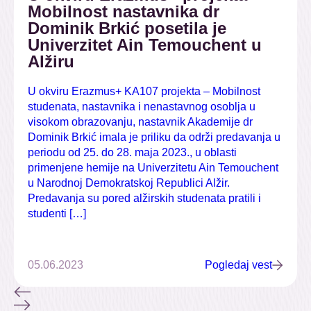
Mobilnost nastavnika dr
Dominik Brkić posetila je
Univerzitet Ain Temouchent u
Alžiru
U okviru Erazmus+ KA107 projekta – Mobilnost
studenata, nastavnika i nenastavnog osoblja u
visokom obrazovanju, nastavnik Akademije dr
Dominik Brkić imala je priliku da održi predavanja u
periodu od 25. do 28. maja 2023., u oblasti
primenjene hemije na Univerzitetu Ain Temouchent
u Narodnoj Demokratskoj Republici Alžir.
Predavanja su pored alžirskih studenata pratili i
studenti […]
05.06.2023
Pogledaj vest