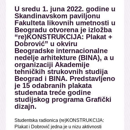
U sredu 1. juna 2022. godine u
Skandinavskom paviljonu
Fakulteta likovnih umetnosti u
Beogradu otvorena je izložba
“re)KONSTRUKCIJA: Plakat +
Dobrović” u okviru
Beogradske internacionalne
nedelje arhitekture (BINA), a u
organizaciji Akademije
tehničkih strukovnih studija
Beograd i BINA. Predstavljeno
je 15 odabranih plakata
studenata treće godine
studijskog programa Grafički
dizajn.
Studentska radionica (re)KONSTRUKCIJA:
Plakat i Dobrović jedna je u nizu aktivnosti