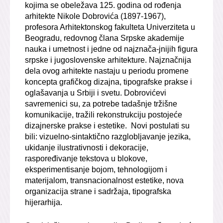
kojima se obeležava 125. godina od rođenja
arhitekte Nikole Dobrovića (1897-1967),
profesora Arhitektonskog fakulteta Univerziteta u
Beogradu, redovnog člana Srpske akademije
nauka i umetnost i jedne od najznača-jnijih figura
srpske i jugoslovenske arhitekture. Najznačnija
dela ovog arhitekte nastaju u periodu promene
koncepta grafičkog dizajna, tipografske prakse i
oglašavanja u Srbiji i svetu. Dobrovićevi
savremenici su, za potrebe tadašnje tržišne
komunikacije, tražili rekonstrukciju postojeće
dizajnerske prakse i estetike. Novi postulati su
bili: vizuelno-sintaktično razglobljavanje jezika,
ukidanje ilustrativnosti i dekoracije,
raspoređivanje tekstova u blokove,
eksperimentisanje bojom, tehnologijom i
materijalom, transnacionalnost estetike, nova
organizacija strane i sadržaja, tipografska
hijerarhija.