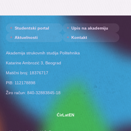
Studentski portal
Upis na akademiju
Aktuelnosti
Kontakt
Akademija strukovnih studija Politehnika
Katarine Ambrozić 3, Beograd
Matični broj: 18376717
PIB: 112178898
Žiro račun: 840-32883845-18
Ćir
Lat
EN