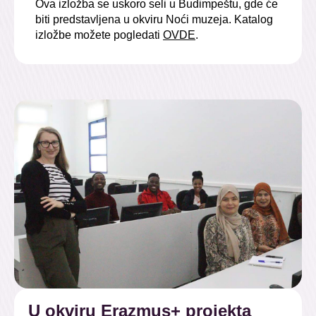
Ova izložba se uskoro seli u Budimpeštu, gde će
biti predstavljena u okviru Noći muzeja. Katalog
izložbe možete pogledati
OVDE
.
U okviru Erazmus+ projekta