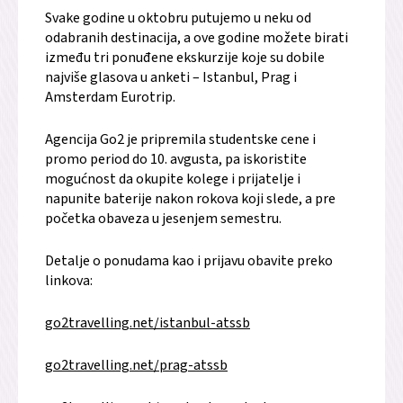
Svake godine u oktobru putujemo u neku od
odabranih destinacija, a ove godine možete birati
između tri ponuđene ekskurzije koje su dobile
najviše glasova u anketi – Istanbul, Prag i
Amsterdam Eurotrip.
Agencija Go2 je pripremila studentske cene i
promo period do 10. avgusta, pa iskoristite
mogućnost da okupite kolege i prijatelje i
napunite baterije nakon rokova koji slede, a pre
početka obaveza u jesenjem semestru.
Detalje o ponudama kao i prijavu obavite preko
linkova:
go2travelling.net/istanbul-atssb
go2travelling.net/prag-atssb