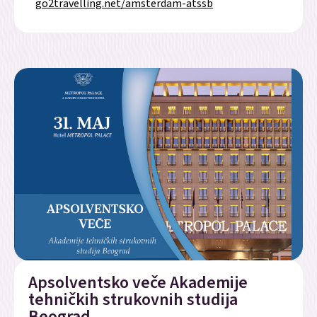
go2travelling.net/amsterdam-atssb
Apsolventsko veče Akademije
tehničkih strukovnih studija
Beograd