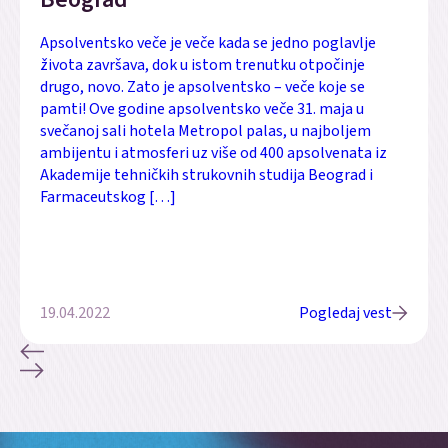
Apsolventsko veče je veče kada se jedno poglavlje
života završava, dok u istom trenutku otpočinje
drugo, novo. Zato je apsolventsko – veče koje se
pamti! Ove godine apsolventsko veče 31. maja u
svečanoj sali hotela Metropol palas, u najboljem
ambijentu i atmosferi uz više od 400 apsolvenata iz
Akademije tehničkih strukovnih studija Beograd i
Farmaceutskog […]
19.04.2022
Pogledaj vest