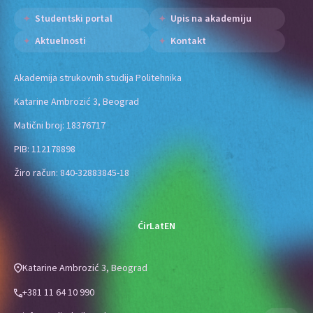
Studentski portal
Upis na akademiju
Aktuelnosti
Kontakt
Akademija strukovnih studija Politehnika
Katarine Ambrozić 3, Beograd
Matični broj: 18376717
PIB: 112178898
Žiro račun: 840-32883845-18
Ćir
Lat
EN
Katarine Ambrozić 3, Beograd
+381 11 64 10 990