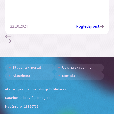
22.10.2024
Pogledaj vest
Studentski portal
Upis na akademiju
Aktuelnosti
Kontakt
Akademija strukovnih studija Politehnika
Katarine Ambrozić 3, Beograd
Matični broj: 18376717