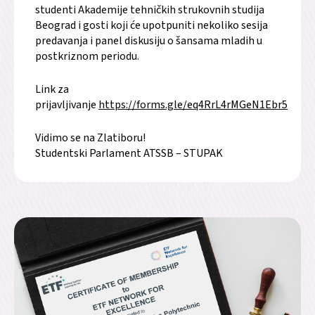
studenti Akademije tehničkih strukovnih studija
Beograd i gosti koji će upotpuniti nekoliko sesija
predavanja i panel diskusiju o šansama mladih u
postkriznom periodu.
Link za
prijavljivanje
https://forms.gle/eq4RrL4rMGeN1Ebr5
Vidimo se na Zlatiboru!
Studentski Parlament ATSSB – STUPAK