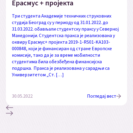
Ерасмус + пројекта
Три студента Академије техничких струковних
студија Београд су у периоду од 31.01.2022. до
31.03.2022. обављали студентску праксу у Северној
Македонији. Студентска пракса је реализована у
оквиру Ерасмус+ пројекта 2019-1-RS01-KA103-
000848, који је финансиран од стране Европске
комисије, тако да је за време мобилности
студентима била обезбеђена финансијска
подршка. Пракса је реализована у сарадњи са
Универзитетом „Ст. […]
30.05.2022
Погледај вест