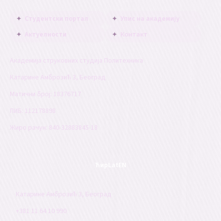
Студентски портал
Упис на академију
Актуелности
Контакт
Академија струковних студија Политехника
Катарине Амброзић 3, Београд
Матични број: 18376717
ПИБ: 112178898
Жиро рачун: 840-32883845-18
Ћир
Lat
EN
Катарине Амброзић 3, Београд
+381 11 64 10 990