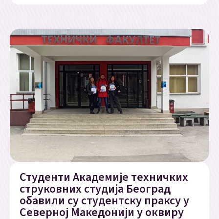
Студенти Академије техничких
струковних студија Београд
обавили су студентску праксу у
Северној Македонији у оквиру