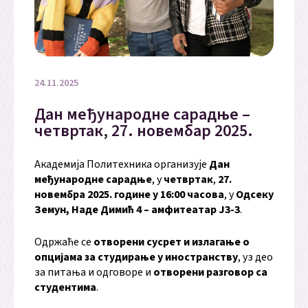
24.11.2025
Дан међународне сарадње –
четвртак, 27. новембар 2025.
Академија Политехника организује
Дан
међународне сарадње
, у
четвртак
,
27.
новембра 2025. године у 16:00 часова
, у
Одсеку
Земун, Наде Димић 4 – амфитеатар Ј3-3
.
Одржаће се
отворени сусрет и излагање о
опцијама за студирање у иностранству
, уз део
за питања и одговоре и
отворени разговор са
студентима
.