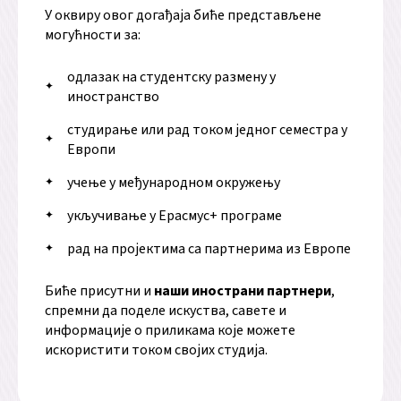
У оквиру овог догађаја биће представљене
могућности за:
одлазак на студентску размену у
иностранство
студирање или рад током једног семестра у
Европи
учење у међународном окружењу
укључивање у Ерасмус+ програме
рад на пројектима са партнерима из Европе
Биће присутни и
наши инострани партнери
,
спремни да поделе искуства, савете и
информације о приликама које можете
искористити током својих студија.