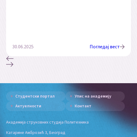
30.06.2025
Погледај вест
Студентски портал
Упис на академију
Актуелности
Контакт
Академија струковних студија Политехника
Катарине Амброзић 3, Београд