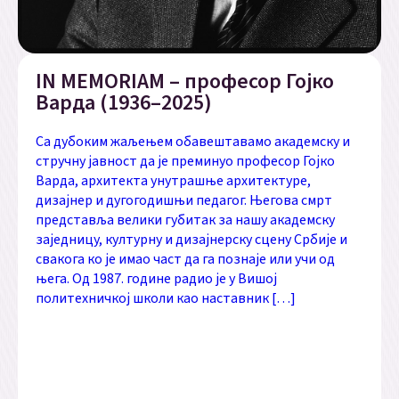
IN MEMORIAM – професор Гојко
Варда (1936–2025)
Са дубоким жаљењем обавештавамо академску и
стручну јавност да је преминуо професор Гојко
Варда, архитекта унутрашње архитектуре,
дизајнер и дугогодишњи педагог. Његова смрт
представља велики губитак за нашу академску
заједницу, културну и дизајнерску сцену Србије и
свакога ко је имао част да га познаје или учи од
њега. Од 1987. године радио је у Вишој
политехничкој школи као наставник […]