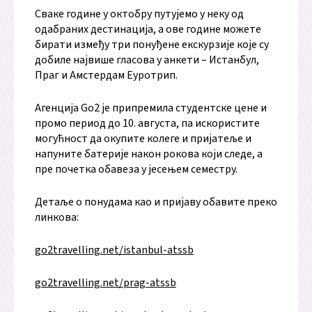
Сваке године у октобру путујемо у неку од
одабраних дестинација, а ове године можете
бирати између три понуђене екскурзије које су
добиле највише гласова у анкети – Истанбул,
Праг и Амстердам Еуротрип.
Агенција Go2 је припремила студентске цене и
промо период до 10. августа, па искористите
могућност да окупите колеге и пријатеље и
напуните батерије након рокова који следе, а
пре почетка обавеза у јесењем семестру.
Детаље о понудама као и пријаву обавите преко
линкова:
go2travelling.net/istanbul-atssb
go2travelling.net/prag-atssb