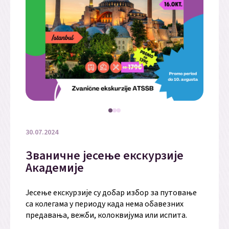
30.07.2024
Званичне јесење екскурзије
Академије
Јесење екскурзије су добар избор за путовање
са колегама у периоду када нема обавезних
предавања, вежби, колоквијума или испита.