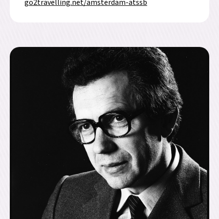
go2travelling.net/amsterdam-atssb