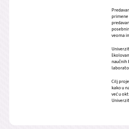
Predavan
primene i
predavan
posebnim
veoma in
Univerzi
školovan
naučnih 
laborato
Cilj proj
kako u na
već u ok
Univerzi