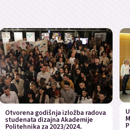
U
Otvorena godišnja izložba radova
M
studenata dizajna Akademije
P
Politehnika za 2023/2024.