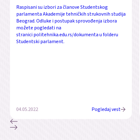
Raspisani su izbori za članove Studentskog
parlamenta Akademije tehničkih strukovnih studija
Beograd. Odluke i postupak sprovođenja izbora
možete pogledati na
stranici politehnika.edu.rs/dokumenta u folderu
Studentski parlament.
04.05.2022
Pogledaj vest