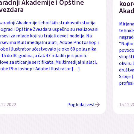
aradnji Akademije i Opštine
koor
vezdara
Akad
saradnji Akademije tehničkih strukovnih studija
Mirjana
ograd i Opštine Zvezdara uspešno su realizovani
tehničk
rsevi za mlade koji su trajali devet nedelja. Na
nagrade
rsevima Multimedijalni alati, Adobe Photoshop i
“Najbol
obe Illustrator učestvovalo je oko 60 polaznika
povodom
 15 do 30 godina, a čak 47 mladih je ispunilo
skupšti
love za sticanje sertifikata. Multimedijalni alati,
okviru 
obe Photoshop i Adobe Illustrator […]
društva
Srbije 
profesi
.12.2022
Pogledaj vest
15.12.2