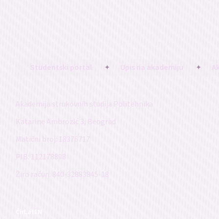
Studentski portal
Upis na akademiju
A
Akademija strukovnih studija Politehnika
Katarine Ambrozić 3, Beograd
Matični broj: 18376717
PIB: 112178898
Žiro račun: 840-32883845-18
Ćir
Lat
EN