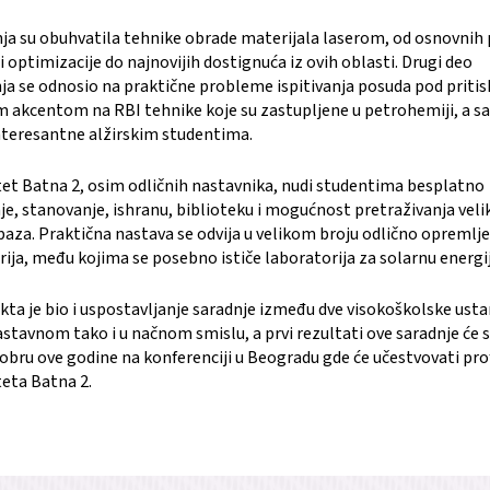
ja su obuhvatila tehnike obrade materijala laserom, od osnovnih 
 optimizacije do najnovijih dostignuća iz ovih oblasti. Drugi deo
ja se odnosio na praktične probleme ispitivanja posuda pod priti
 akcentom na RBI tehnike koje su zastupljene u petrohemiji, a 
teresantne alžirskim studentima.
tet Batna 2, osim odličnih nastavnika, nudi studentima besplatno
je, stanovanje, ishranu, biblioteku i mogućnost pretraživanja veli
baza. Praktična nastava se odvija u velikom broju odlično opremlj
rija, među kojima se posebno ističe laboratorija za solarnu energij
ekta je bio i uspostavljanje saradnje između dve visokoškolske ust
stavnom tako i u načnom smislu, a prvi rezultati ove saradnje će s
tobru ove godine na konferenciji u Beogradu gde će učestvovati pro
teta Batna 2.