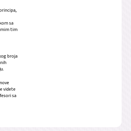
principa,
skom sa
samim tim
kog broja
enih
u.
anove
e videte
fesori sa