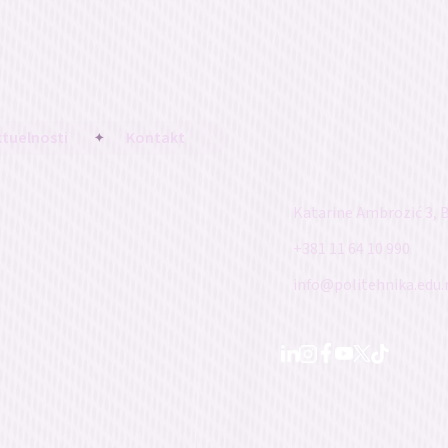
ktuelnosti
Kontakt
Katarine Ambrozić 3, 
+381 11 64 10 990
info@politehnika.edu.