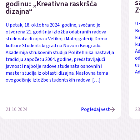
s
godinu: „Kreativna raskršća
Z
dizajna“
U 
U petak, 18. oktobra 2024. godine, svečano je
Be
otvorena 21. godišnja izložba odabranih radova
ku
studenata dizajna u Velikoj i Maloj galeriji Doma
ku
kulture Studentski grad na Novom Beogradu.
Ad
Akademija strukovnih studija Politehnika nastavlja
od
tradiciju započetu 2004. godine, predstavljajući
us
javnosti najbolje radove studenata osnovnih i
Ad
master studija iz oblasti dizajna. Naslovna tema
ovogodišnje izložbe studentskih radova […]
21.10.2024
Pogledaj vest
23