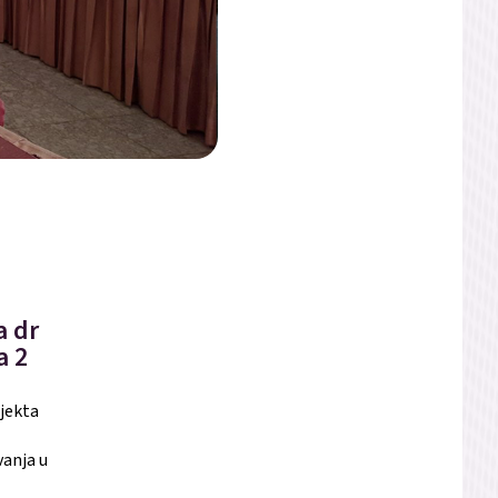
a dr
a 2
ojekta
vanja u