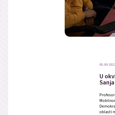
05.09.202
U okv
Sanja 
Profesor 
Mobilnost
Demokrat
oblasti 