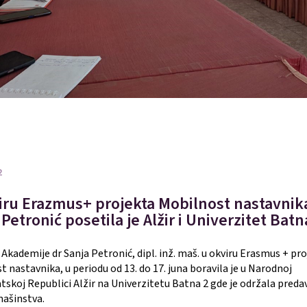
2
iru Erazmus+ projekta Mobilnost nastavnik
Petronić posetila je Alžir i Univerzitet Batn
Akademije dr Sanja Petronić, dipl. inž. maš. u okviru Erasmus + pr
 nastavnika, u periodu od 13. do 17. juna boravila je u Narodnoj
skoj Republici Alžir na Univerzitetu Batna 2 gde je održala preda
mašinstva.