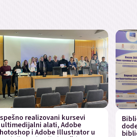
spešno realizovani kursevi
Bibl
ultimedijalni alati, Adobe
dode
hotoshop i Adobe Illustrator u
bibl