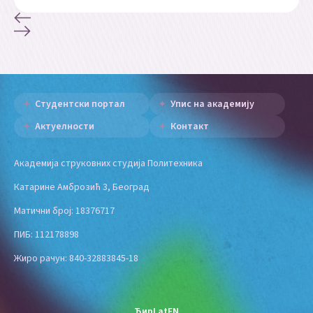
Студентски портал
Упис на академију
Актуелности
Контакт
Академија струковних студија Политехника
Катарине Амброзић 3, Београд
Матични број: 18376717
ПИБ: 112178898
Жиро рачун: 840-32883845-18
Ћир
Lat
EN