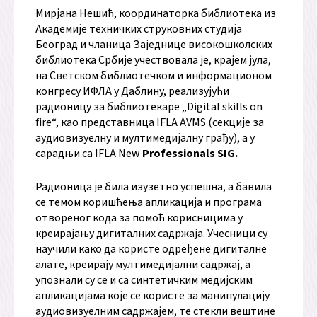
Мирјана Нешић, координаторка библиотека из
Академије техничких струковних студија
Београд и чланица Заједнице високошколских
библиотека Србије учествовала је, крајем јула,
на Светском библиотечком и информационом
конгресу ИФЛА у Даблину, реализујући
радионицу за библиотекаре „Digital skills on
fire“, као представница IFLA AVMS (секције за
аудиовизуелну и мултимедијалну грађу), а у
сарадњи са IFLA New
Professionals SIG.
Радионица је била изузетно успешна, а бавила
се темом коришћења апликација и програма
отвореног кода за помоћ корисницима у
креирајању дигиталних садржаја. Учесници су
научили како да користе одређене дигиталне
алате, креирају мултимедијални садржај, а
упознали су се и са синтетичким медијским
апликацијама које се користе за манипулацију
аудиовизуелним садржајем, те стекли вештине