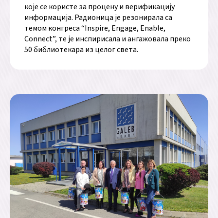
које се користе за процену и верификацију
информација. Радионица је резонирала са
темом конгреса “Inspire, Engage, Enable,
Connect”, те је инспирисала и ангажовала преко
50 библиотекара из целог света.