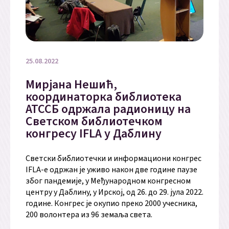
25.08.2022
Мирјана Нешић,
координаторка библиотека
АТССБ одржала радионицу на
Светском библиотечком
конгресу IFLA у Даблину
Светски библиотечки и информациони конгрес
IFLA-e одржан је уживо након две године паузе
због пандемије, у Међународном конгресном
центру у Даблину, у Ирској, од 26. до 29. јула 2022.
године. Конгрес је окупио преко 2000 учесника,
200 волонтера из 96 земаља света.