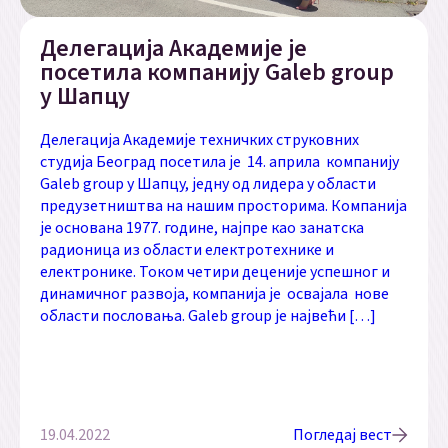
Делегација Академије је
посетила компанију Galeb group
у Шапцу
Делегација Академије техничких струковних
студија Београд посетила је 14. априла компанију
Galeb group у Шапцу, једну од лидера у области
предузетништва на нашим просторима. Компанија
је основана 1977. године, најпре као занатска
радионица из области електротехнике и
електронике. Током четири деценије успешног и
динамичног развоја, компанија је освајала нове
области пословања. Galeb group је највећи […]
19.04.2022
Погледај вест