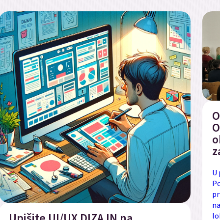
O
O
o
z
U 
Po
pr
na
Upišite UI/UX DIZAJN na
lo