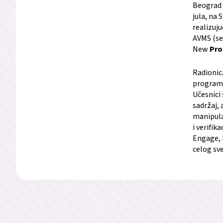
Beograd i
jula, na
realizuju
AVMS (sek
New
Pro
Radionica
programa
Učesnici 
sadržaj, 
manipula
i verifik
Engage, E
celog sve