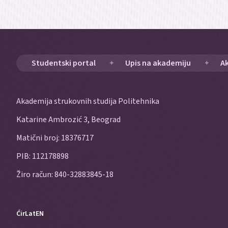
Studentski portal
Upis na akademiju
A
Akademija strukovnih studija Politehnika
Katarine Ambrozić 3, Beograd
Matični broj: 18376717
PIB: 112178898
Žiro račun: 840-32883845-18
Ćir
Lat
EN