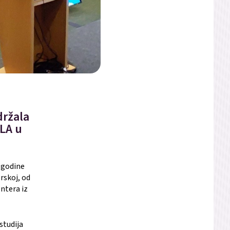
držala
LA u
e godine
rskoj, od
ontera iz
studija