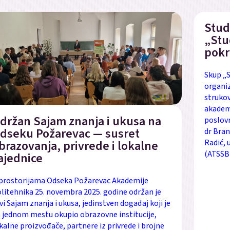
Stud
„Stu
pokr
Skup „S
organiz
strukov
akadems
držan Sajam znanja i ukusa na
poslovn
dseku Požarevac — susret
dr Bran
Radić, 
brazovanja, privrede i lokalne
(ATSSB)
ajednice
prostorijama Odseka Požarevac Akademije
litehnika 25. novembra 2025. godine održan je
vi Sajam znanja i ukusa, jedinstven događaj koji je
 jednom mestu okupio obrazovne institucije,
kalne proizvođače, partnere iz privrede i brojne