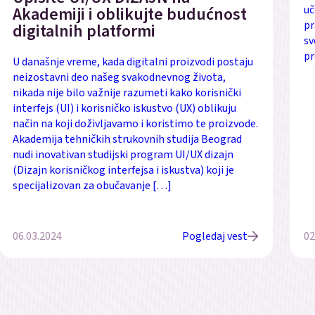
Akademiji i oblikujte budućnost
uč
pr
digitalnih platformi
sv
pr
U današnje vreme, kada digitalni proizvodi postaju
neizostavni deo našeg svakodnevnog života,
nikada nije bilo važnije razumeti kako korisnički
interfejs (UI) i korisničko iskustvo (UX) oblikuju
način na koji doživljavamo i koristimo te proizvode.
Akademija tehničkih strukovnih studija Beograd
nudi inovativan studijski program UI/UX dizajn
(Dizajn korisničkog interfejsa i iskustva) koji je
specijalizovan za obučavanje […]
06.03.2024
Pogledaj vest
02