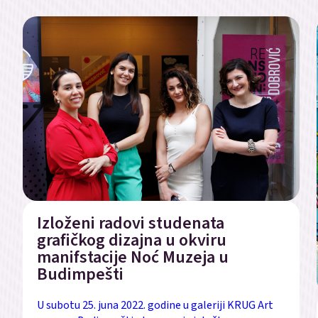
Izloženi radovi studenata
grafičkog dizajna u okviru
manifstacije Noć Muzeja u
Budimpešti
U subotu 25. juna 2022. godine u galeriji KRUG Art