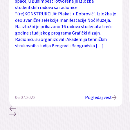
space, u Budimpešti otvorena je izložba
studentskih radova sa radionice
“(re)KONSTRUKCIJA: Plakat + Dobrović”. Izložba je
deo zvanične selekcije manifestacije Noć Muzeja.
Na izložbi je prikazano 16 radova studenata treće
godine studijskog programa Grafički dizajn.
Radionicu su organizovali Akademija tehničkih
strukovnih studija Beograd i Beogradska […]
06.07.2022
Pogledaj vest