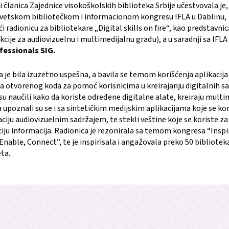
 članica Zajednice visokoškolskih biblioteka Srbije učestvovala je
 Svetskom bibliotečkom i informacionom kongresu IFLA u Dablinu,
ći radionicu za bibliotekare „Digital skills on fire“, kao predstavni
cije za audiovizuelnu i multimedijalnu građu), a u saradnji sa IFLA
fessionals SIG.
 je bila izuzetno uspešna, a bavila se temom korišćenja aplikacija 
 otvorenog koda za pomoć korisnicima u kreirajanju digitalnih sa
su naučili kako da koriste određene digitalne alate, kreiraju multi
a upoznali su se i sa sintetičkim medijskim aplikacijama koje se kor
ciju audiovizuelnim sadržajem, te stekli veštine koje se koriste z
aciju informacija. Radionica je rezonirala sa temom kongresa “Inspi
nable, Connect”, te je inspirisala i angažovala preko 50 biblioteka
ta.