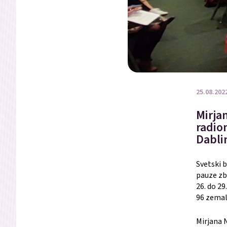
25.08.202
Mirja
radio
Dabli
Svetski 
pauze zb
26. do 29
96 zemal
Mirjana 