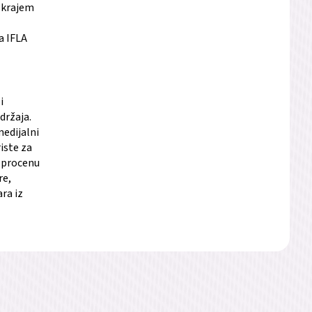
, krajem
ca IFLA
i
držaja.
medijalni
iste za
a procenu
re,
ra iz