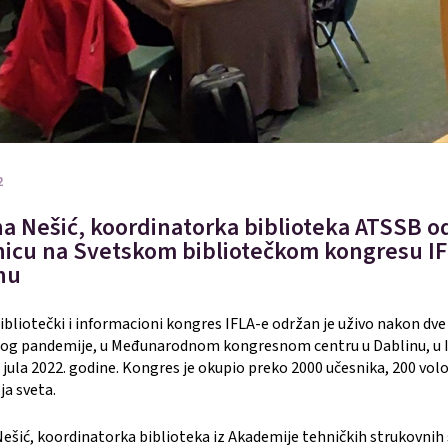
2
na Nešić, koordinatorka biblioteka ATSSB o
nicu na Svetskom bibliotečkom kongresu IF
nu
bibliotečki i informacioni kongres IFLA-e održan je uživo nakon dv
og pandemije, u Međunarodnom kongresnom centru u Dablinu, u I
. jula 2022. godine. Kongres je okupio preko 2000 učesnika, 200 vol
ja sveta.
Nešić, koordinatorka biblioteka iz Akademije tehničkih strukovnih 