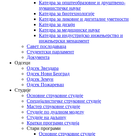
Катедра за општеобразовне и друштвено-
хуманистичке науке
Катедра за биотехнологије
Катедра за ликовне и дигиталне уметности
Катедра за дизајн
Катедра за медицинске науке
Катедра за индустријско инжењерство и
инжењерски менаџмент
Савет послодаваца
Студентски парламент
Документа
Одсеци
Одсек Звездара
Одсек Нови Београд
Одсек Земун
Одсек Пожаревац
Студије
Основне струковне студије
Специјалистичке струковне студије
Мастер струковне студије
Студије по дуалном моделу
Студије на даљину
Кратки програми студија
Стари програми
Основне струковне студије