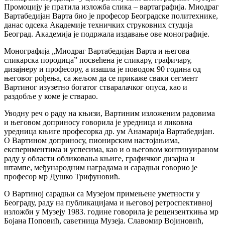
Промоцију је пратила изложба слика – вартаграфија. Миодраг
Вартабедијан Варта био је професор Београдске политехнике,
данас одсека Академије техничких струковних студија
Београд. Академија је подржала издавање ове монографије.
Монографија „Миодраг Вартабедијан Варта и његова
сликарска породица” посвећена је сликару, графичару,
дизајнеру и професору, а изашла је поводом 90 година од
његовог рођења, са жељом да се прикаже сваки сегмент
Вартиног изузетно богатог стваралачког опуса, као и
раздобље у коме је стварао.
Уводну реч о раду на књизи, Вартиним изложеним радовима
и његовом доприносу говорила је уредница и ликовна
уредница књиге професорка др. ум Анамарија Вартабедијан.
О Вартином доприносу, пионирским настојањима,
експериментима и успесима, као и о његовом континуираном
раду у области обликовања књиге, графичког дизајна и
штампе, међународним наградама и сарадњи говорио је
професор мр Душко Трифуновић.
О Вартиној сарадњи са Музејом примењене уметности у
Београду, раду на публикацијама и његовој ретроспективној
изложби у Музеју 1983. године говорила је рецензенткиња мр
Бојана Поповић, саветница Музеја. Славомир Војиновић,