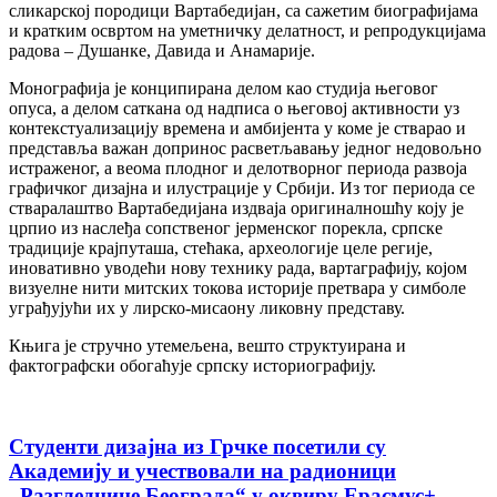
сликарској породици Вартабедијан, са сажетим биографијама
и кратким освртом на уметничку делатност, и репродукцијама
радова – Душанке, Давида и Анамарије.
Монографија је конципирана делом као студија његовог
опуса, а делом саткана од надписа о његовој активности уз
контекстуализацију времена и амбијента у коме је стварао и
представља важан допринос расветљавању једног недовољно
истраженог, а веома плодног и делотворног периода развоја
графичког дизајна и илустрације у Србији. Из тог периода се
стваралаштво Вартабедијана издваја оригиналношћу коју је
црпио из наслеђа сопственог јерменског порекла, српске
традиције крајпуташа, стећака, археологије целе регије,
иновативно уводећи нову технику рада, вартаграфију, којом
визуелне нити митских токова историје претвара у симболе
уграђујући их у лирско-мисаону ликовну представу.
Књига је стручно утемељена, вешто структуирана и
фактографски обогаћује српску историографију.
Студенти дизајна из Грчке посетили су
Академију и учествовали на радионици
„Разгледнице Београда“ у оквиру Ерасмус+