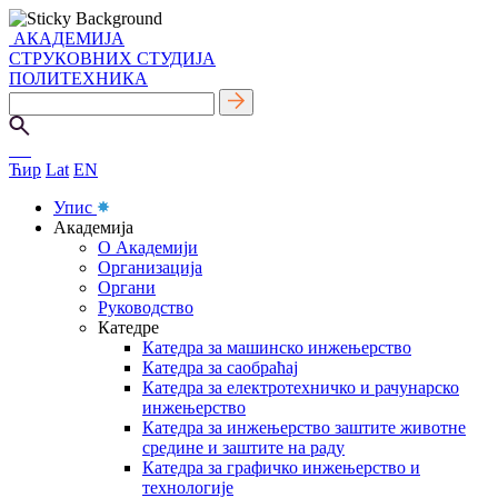
АКАДЕМИЈА
СТРУКОВНИХ СТУДИЈА
ПОЛИТЕХНИКА
Ћир
Lat
EN
Упис
Академија
О Академији
Организација
Органи
Руководство
Катедре
Катедра за машинско инжењерство
Катедра за саобраћај
Катедра за електротехничко и рачунарско
инжењерство
Катедра за инжењерство заштите животне
средине и заштите на раду
Катедра за графичко инжењерство и
технологије