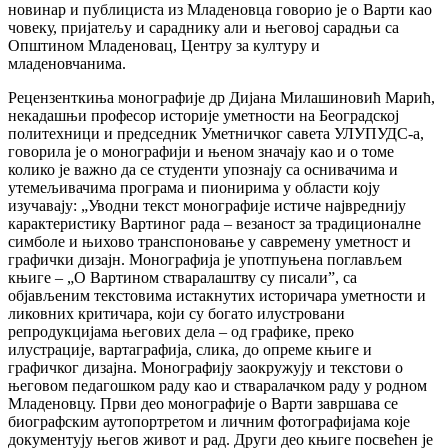
новинар и публициста из Младеновца говорио је о Варти као
човеку, пријатељу и сараднику али и његовој сарадњи са
Општином Младеновац, Центру за културу и
младеновчанима.
Рецензенткиња монографије др Дијана Милашиновић Марић,
некадашњи професор историје уметности на Београдској
политехници и председник Уметничког савета УЛУПУДС-а,
говорила је о монографији и њеном значају као и о томе
колико је важно да се студенти упознају са оснивачима и
утемељивачима програма и пионирима у области коју
изучавају: „Уводни текст монографије истиче највреднију
карактеристику Вартиног рада – везаност за традиционалне
симболе и њихово транспоновање у савремену уметност и
графички дизајн. Монографија је употпуњена поглављем
књиге – „О Вартином стваралаштву су писали”, са
објављеним текстовима истакнутих историчара уметности и
ликовних критичара, који су богато илустровани
репродукцијама његових дела – од графике, преко
илустрације, вартаграфија, слика, до опреме књиге и
графичког дизајна. Монографију заокружују и текстови о
његовом педагошком раду као и стваралачком раду у родном
Младеновцу. Први део монографије о Варти завршава се
биографским аутопортретом и личним фотографијама које
документују његов живот и рад. Други део књиге посвећен је