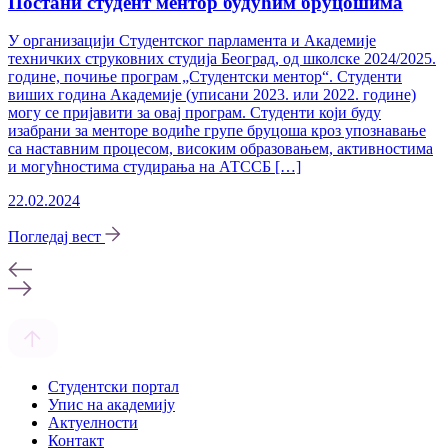
Постани студент ментор будућим бруцошима
У организацији Студентског парламента и Академије
техничких струковних студија Београд, од школске 2024/2025.
године, почиње програм „Студентски ментор“. Студенти
виших година Академије (уписани 2023. или 2022. године)
могу се пријавити за овај програм. Студенти који буду
изабрани за менторе водиће групе бруцоша кроз упознавање
са наставним процесом, високим образовањем, активностима
и могућностима студирања на АТССБ […]
22.02.2024
Погледај вест
Студентски портал
Упис на академију
Актуелности
Контакт