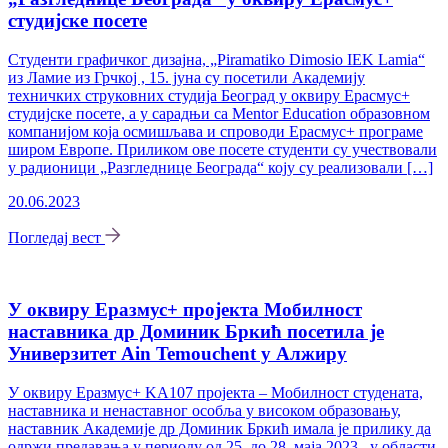
студијске посете
Студенти графичког дизајна, „Piramatiko Dimosio IEK Lamia“
из Ламие из Грчкој , 15. јуна су посетили Академију
техничких струковних студија Београд у оквиру Ерасмус+
студијске посете, а у сарадњи са Mentor Education образовном
компанијом која осмишљава и спроводи Ерасмус+ програме
широм Европе. Приликом ове посете студенти су учествовали
у радионици „Разгледнице Београда“ коју су реализовали […]
20.06.2023
Погледај вест
У оквиру Еразмус+ пројекта Мобилност
наставника др Доминик Бркић посетила је
Универзитет Ain Temouchent у Алжиру
У оквиру Еразмус+ KА107 пројекта – Мобилност студената,
наставника и ненаставног особља у високом образовању,
наставник Академије др Доминик Бркић имала је прилику да
одржи предавања у периоду од 25. до 28. маја 2023., у области