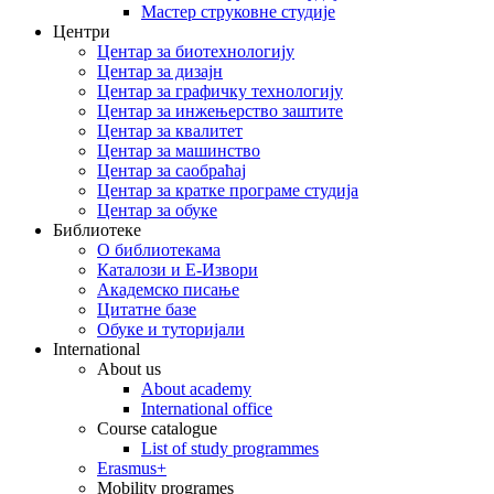
Мастер струковне студије
Центри
Центар за биотехнологију
Центар за дизајн
Центар за графичку технологију
Центар за инжењерство заштите
Центар за квалитет
Центар за машинство
Центар за саобраћај
Центар за кратке програме студија
Центар за обуке
Библиотеке
O библиотекама
Каталози и Е-Извори
Академско писање
Цитатне базе
Обуке и туторијали
International
About us
About academy
International office
Course catalogue
List of study programmes
Erasmus+
Mobility programes