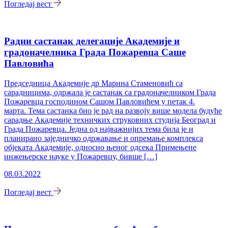
Погледај вест
Радни састанак делeгације Академије и
градоначелника Града Пожаревца Саше
Павловића
Председница Академије др Марина Стаменовић са
сарадницима, одржала је састанак са градоначелником Града
Пожаревца господином Сашом Павловићем у петак 4.
марта. Тема састанка био је рад на развоју више модела будуће
сарадње Академије техничких струковних студија Београд и
Града Пожаревца. Једна од најважнијих тема била је и
планирано заједничко одржавање и опремање комплекса
објеката Академије, односно њеног одсека Примењене
инжењерске науке у Пожаревцу, бивше […]
08.03.2022
Погледај вест