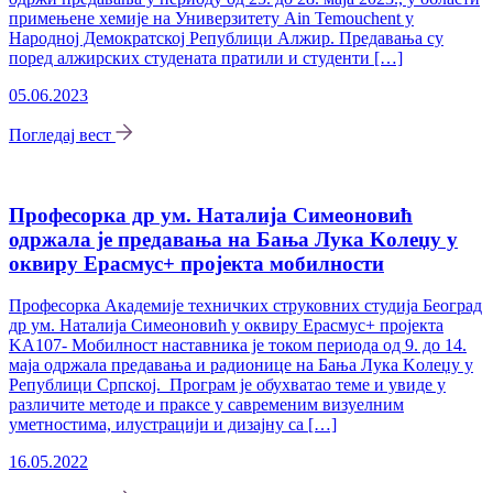
примењене хемије на Универзитету Ain Temouchent у
Народној Демократској Републици Алжир. Предавања су
поред алжирских студената пратили и студенти […]
05.06.2023
Погледај вест
Професорка др ум. Наталија Симеоновић
одржала је предавања на Бања Лука Kолеџу у
оквиру Ерасмус+ пројекта мобилности
Професорка Академије техничких струковних студија Београд
др ум. Наталија Симеоновић у оквиру Ерасмус+ пројекта
KА107- Мобилност наставника је током периода од 9. до 14.
маја одржала предавања и радионице на Бања Лука Kолеџу у
Републици Српској. Програм је обухватао теме и увиде у
различите методе и праксе у савременим визуелним
уметностима, илустрацији и дизајну са […]
16.05.2022