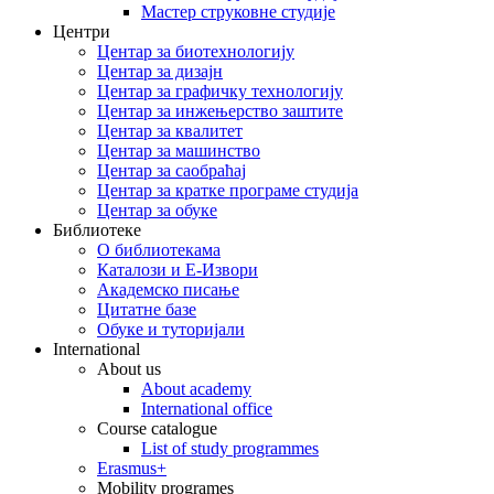
Мастер струковне студије
Центри
Центар за биотехнологију
Центар за дизајн
Центар за графичку технологију
Центар за инжењерство заштите
Центар за квалитет
Центар за машинство
Центар за саобраћај
Центар за кратке програме студија
Центар за обуке
Библиотеке
O библиотекама
Каталози и Е-Извори
Академско писање
Цитатне базе
Обуке и туторијали
International
About us
About academy
International office
Course catalogue
List of study programmes
Erasmus+
Mobility programes