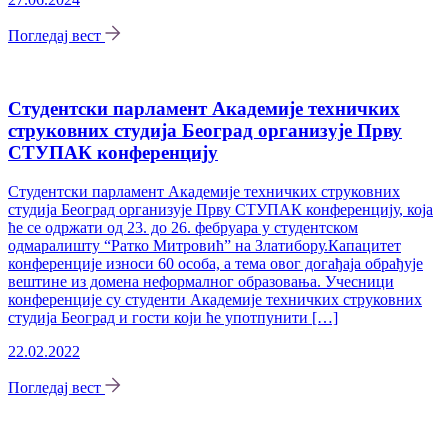
Погледај вест
Студентски парламент Академије техничких
струковних студија Београд организује Прву
СТУПАК конференцију
Студентски парламент Академије техничких струковних
студија Београд организује Прву СТУПАК конференцију, која
ће се одржати од 23. до 26. фебруара у студентском
одмаралишту “Ратко Митровић” на Златибору.Капацитет
конференције износи 60 особа, а тема овог догађаја обрађује
вештине из домена неформалног образовања. Учесници
конференције су студенти Академије техничких струковних
студија Београд и гости који ће употпунити […]
22.02.2022
Погледај вест