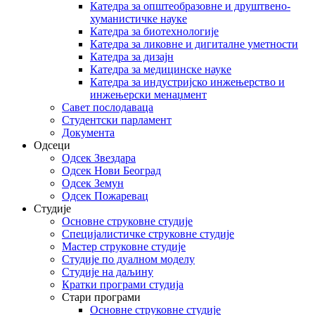
Катедра за општеобразовне и друштвено-
хуманистичке науке
Катедра за биотехнологије
Катедра за ликовне и дигиталне уметности
Катедра за дизајн
Катедра за медицинске науке
Катедра за индустријско инжењерство и
инжењерски менаџмент
Савет послодаваца
Студентски парламент
Документа
Одсеци
Одсек Звездара
Одсек Нови Београд
Одсек Земун
Одсек Пожаревац
Студије
Основне струковне студије
Специјалистичке струковне студије
Мастер струковне студије
Студије по дуалном моделу
Студије на даљину
Кратки програми студија
Стари програми
Основне струковне студије