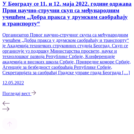
У Београду се 11. и 12. маја 2022. године одржава
Први научно-стручни скуп са међународним
учешћем „Добра пракса у друмском саобраћају
и транспорту“
Организатор Првог научно-стручног скупа са међународним
учешћем „Добра пракса у друмском саобраћају и транспорту“
је Академија техничких струковних студија Београд. Скуп се
организује уз подршку Министарства просвете, науке и
технолошког развоја Републике Србије, Kонференције
академија и високих школа Србије, Привредне коморе Србије,
Агенције за безбедност саобраћаја Републике Србије,
Секретаријата за саобраћај Градске управе града Београда […]
12.05.2022
Погледај вест