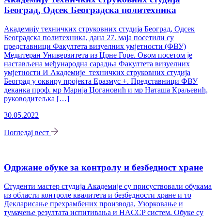
Београд, Одсек Београдска политехника
Академију техничких струковних студија Београд, Одсек
Београдска политехника, дана 27. маја посетили су
представници Факултета визуелних умјетности (ФВУ)
Медитеран Универзитета из Црне Горе. Овом посетом је
настављена међународна сарадња Факултета визуелних
умјетности И Академије техничких струковних студија
Београд у оквиру пројекта Еразмус +. Представници ФВУ
деканка проф. мр Марија Џогановић и мр Наташа Краљевић,
руководитељка […]
30.05.2022
Погледај вест
Одржане обуке за контролу и безбедност хране
Студенти мастер студија Академије су присуствовали обукама
из области контроле квалитета и безбедности хране и то
Декларисање прехрамбених производа, Узорковање и
тумачење резултата испитивања и HACCP систем. Обуке су