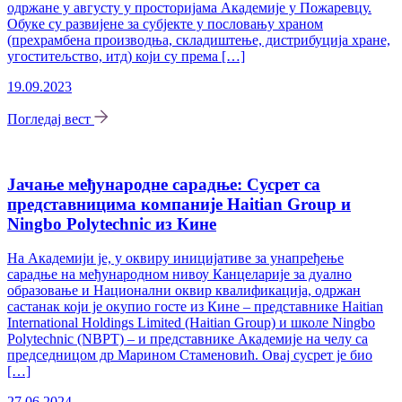
одржане у августу у просторијама Академије у Пожаревцу.
Обуке су развијене за субјекте у пословању храном
(прехрамбена производња, складиштење, дистрибуција хране,
угоститељство, итд) који су према […]
19.09.2023
Погледај вест
Јачање међународне сарадње: Сусрет са
представницима компаније Haitian Group и
Ningbo Polytechnic из Кине
На Академији је, у оквиру иницијативе за унапређење
сарадње на међународном нивоу Канцеларије за дуално
образовање и Национални оквир квалификација, одржан
састанак који је окупио госте из Кине – представнике Haitian
International Holdings Limited (Haitian Group) и школе Ningbo
Polytechnic (NBPT) – и представнике Академије на челу са
председницом др Марином Стаменовић. Овај сусрет је био
[…]
27.06.2024