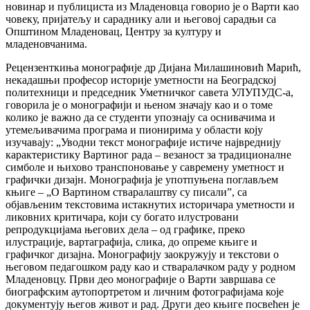
новинар и публициста из Младеновца говорио је о Варти као
човеку, пријатељу и сараднику али и његовој сарадњи са
Општином Младеновац, Центру за културу и
младеновчанима.
Рецензенткиња монографије др Дијана Милашиновић Марић,
некадашњи професор историје уметности на Београдској
политехници и председник Уметничког савета УЛУПУДС-а,
говорила је о монографији и њеном значају као и о томе
колико је важно да се студенти упознају са оснивачима и
утемељивачима програма и пионирима у области коју
изучавају: „Уводни текст монографије истиче највреднију
карактеристику Вартиног рада – везаност за традиционалне
симболе и њихово транспоновање у савремену уметност и
графички дизајн. Монографија је употпуњена поглављем
књиге – „О Вартином стваралаштву су писали”, са
објављеним текстовима истакнутих историчара уметности и
ликовних критичара, који су богато илустровани
репродукцијама његових дела – од графике, преко
илустрације, вартаграфија, слика, до опреме књиге и
графичког дизајна. Монографију заокружују и текстови о
његовом педагошком раду као и стваралачком раду у родном
Младеновцу. Први део монографије о Варти завршава се
биографским аутопортретом и личним фотографијама које
документују његов живот и рад. Други део књиге посвећен је