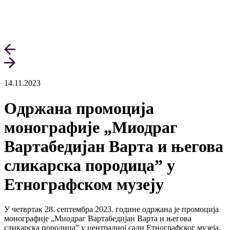
14.11.2023
Одржана промоција
монографије „Миодраг
Вартабедијан Варта и његова
сликарска породица” у
Етнографском музеју
У четвртак 28. септембра 2023. године одржана је промоција
монографије „Миодраг Вартабедијан Варта и његова
сликарска породица” у централној сали Етнографског музеја.