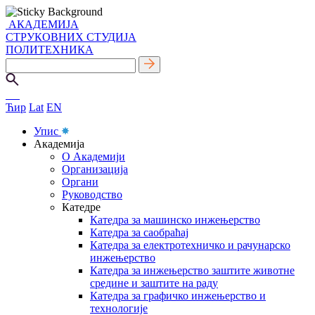
АКАДЕМИЈА
СТРУКОВНИХ СТУДИЈА
ПОЛИТЕХНИКА
Ћир
Lat
EN
Упис
Академија
О Академији
Организација
Органи
Руководство
Катедре
Катедра за машинско инжењерство
Катедра за саобраћај
Катедра за електротехничко и рачунарско
инжењерство
Катедра за инжењерство заштите животне
средине и заштите на раду
Катедра за графичко инжењерство и
технологије