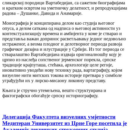
сликарској породици Вартабедијан, са сажетим биографијама
и кратким освртом на уметничку делатност, и репродукцијама
радова – Душанке, Давида и Анамарије.
Монографија је конципирана делом као студија његовог
опуса, а делом саткана од надписа о његовој активности уз
контекстуализацију времена и амбијента у коме је стварао и
представља важан допринос расветљавању једног недовољно
истраженог, а веома плодног и делотворног периода развоја
графичког дизајна и илустрације у Србији. Из тог периода се
стваралаштво Вартабедијана издваја оригиналношћу коју је
црпио из наслеђа сопственог јерменског порекла, српске
традиције крајпуташа, стећака, археологије целе регије,
иновативно уводећи нову технику рада, вартаграфију, којом
визуелне нити митских токова историје претвара у симболе
уграђујући их у лирско-мисаону ликовну представу.
Књига је стручно утемељена, вешто структуирана и
фактографски обогаћује српску историографију.
Делегација Факултета визуелних умјетности
Медитеран Универзитет из Црне Горе посетила је
Академију техничких струковних студија