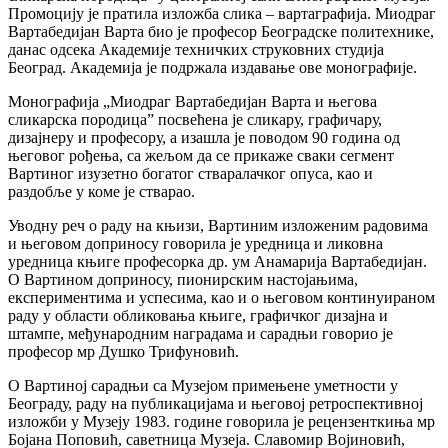
Промоцију је пратила изложба слика – вартаграфија. Миодраг
Вартабедијан Варта био је професор Београдске политехнике,
данас одсека Академије техничких струковних студија
Београд. Академија је подржала издавање ове монографије.
Монографија „Миодраг Вартабедијан Варта и његова
сликарска породица” посвећена је сликару, графичару,
дизајнеру и професору, а изашла је поводом 90 година од
његовог рођења, са жељом да се прикаже сваки сегмент
Вартиног изузетно богатог стваралачког опуса, као и
раздобље у коме је стварао.
Уводну реч о раду на књизи, Вартиним изложеним радовима
и његовом доприносу говорила је уредница и ликовна
уредница књиге професорка др. ум Анамарија Вартабедијан.
О Вартином доприносу, пионирским настојањима,
експериментима и успесима, као и о његовом континуираном
раду у области обликовања књиге, графичког дизајна и
штампе, међународним наградама и сарадњи говорио је
професор мр Душко Трифуновић.
О Вартиној сарадњи са Музејом примењене уметности у
Београду, раду на публикацијама и његовој ретроспективној
изложби у Музеју 1983. године говорила је рецензенткиња мр
Бојана Поповић, саветница Музеја. Славомир Војиновић,