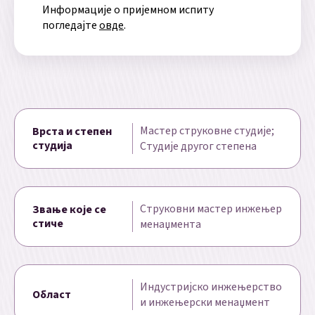
Информације о пријемном испиту
погледајте
овде
.
Мастер струковне студије;
Врста и степен
студија
Студије другог степена
Струковни мастер инжењер
Звање које се
стиче
менаџмента
Индустријско инжењерство
Област
и инжењерски менаџмент