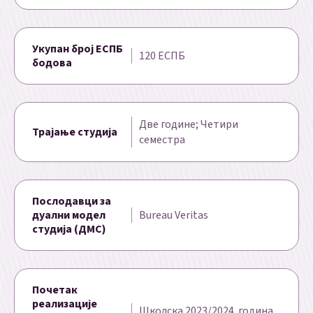
Укупан број ЕСПБ
120 ЕСПБ
бодова
Две године; Четири
Трајање студија
семестра
Послодавци за
дуални модел
Bureau Veritas
студија (ДМС)
Почетак
реализације
Школска 2023/2024. година