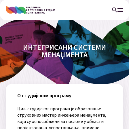
АКАДЕМИЈА
СТРУКОВНИХ СТУДИЈА
ПОЛИТЕХНИКА
ИНТЕГРИСАНИ СИСТЕМИ
МЕНАЏМЕНТА
О студијском програму
Циљ студијског програма је образовање
струковних мастер инжењера менаџмента,
који су оспособљени за послове у области
пројектовања, успостављања, примене,