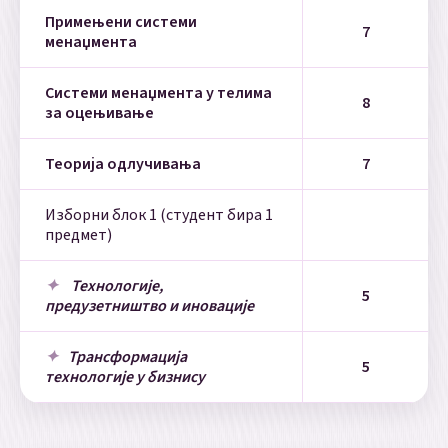
Примењени системи
7
менаџмента
Системи менаџмента у телима
8
за оцењивање
Теорија одлучивања
7
Изборни блок 1 (студент бира 1
предмет)
Технологије,
5
предузетништво и иновације
Трансформација
5
технологије у бизнису