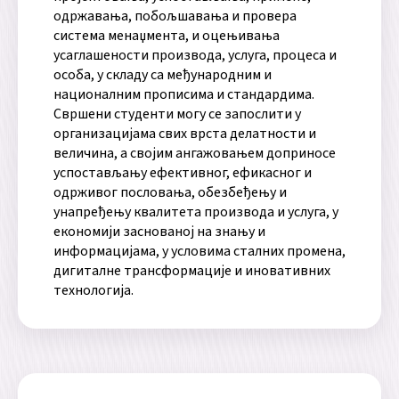
одржавања, побољшавања и провера
система менаџмента, и оцењивања
усаглашености производа, услуга, процеса и
особа, у складу са међународним и
националним прописима и стандардима.
Свршени студенти могу се запослити у
организацијама свих врста делатности и
величина, а својим ангажовањем доприносе
успостављању ефективног, ефикасног и
одрживог пословања, обезбеђењу и
унапређењу квалитета производа и услуга, у
економији заснованој на знању и
информацијама, у условима сталних промена,
дигиталне трансформације и иновативних
технологија.