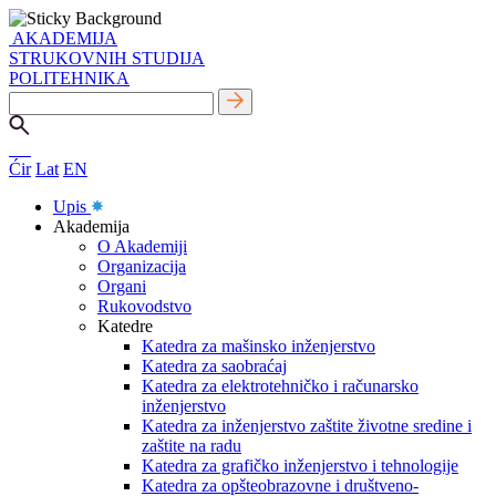
AKADEMIJA
STRUKOVNIH STUDIJA
POLITEHNIKA
Ćir
Lat
EN
Upis
Akademija
O Akademiji
Organizacija
Organi
Rukovodstvo
Katedre
Katedra za mašinsko inženjerstvo
Katedra za saobraćaj
Katedra za elektrotehničko i računarsko
inženjerstvo
Katedra za inženjerstvo zaštite životne sredine i
zaštite na radu
Katedra za grafičko inženjerstvo i tehnologije
Katedra za opšteobrazovne i društveno-