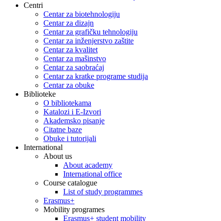
Centri
Centar za biotehnologiju
Centar za dizajn
Centar za grafičku tehnologiju
Centar za inženjerstvo zaštite
Centar za kvalitet
Centar za mašinstvo
Centar za saobraćaj
Centar za kratke programe studija
Centar za obuke
Biblioteke
O bibliotekama
Katalozi i E-Izvori
Akademsko pisanje
Citatne baze
Obuke i tutorijali
International
About us
About academy
International office
Course catalogue
List of study programmes
Erasmus+
Mobility programes
Erasmus+ student mobility