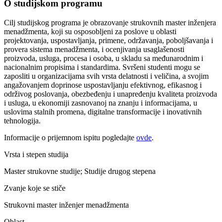
O studijskom programu
Cilj studijskog programa je obrazovanje strukovnih master inženjera
menadžmenta, koji su osposobljeni za poslove u oblasti
projektovanja, uspostavljanja, primene, održavanja, poboljšavanja i
provera sistema menadžmenta, i ocenjivanja usaglašenosti
proizvoda, usluga, procesa i osoba, u skladu sa međunarodnim i
nacionalnim propisima i standardima. Svršeni studenti mogu se
zaposliti u organizacijama svih vrsta delatnosti i veličina, a svojim
angažovanjem doprinose uspostavljanju efektivnog, efikasnog i
održivog poslovanja, obezbeđenju i unapređenju kvaliteta proizvoda
i usluga, u ekonomiji zasnovanoj na znanju i informacijama, u
uslovima stalnih promena, digitalne transformacije i inovativnih
tehnologija.
Informacije o prijemnom ispitu pogledajte
ovde
.
Vrsta i stepen studija
Master strukovne studije; Studije drugog stepena
Zvanje koje se stiče
Strukovni master inženjer menadžmenta
Oblast