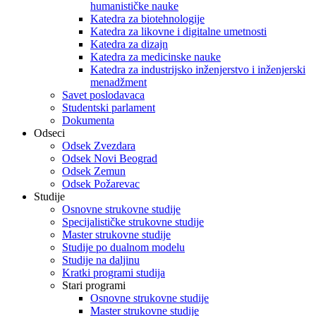
humanističke nauke
Katedra za biotehnologije
Katedra za likovne i digitalne umetnosti
Katedra za dizajn
Katedra za medicinske nauke
Katedra za industrijsko inženjerstvo i inženjerski
menadžment
Savet poslodavaca
Studentski parlament
Dokumenta
Odseci
Odsek Zvezdara
Odsek Novi Beograd
Odsek Zemun
Odsek Požarevac
Studije
Osnovne strukovne studije
Specijalističke strukovne studije
Master strukovne studije
Studije po dualnom modelu
Studije na daljinu
Kratki programi studija
Stari programi
Osnovne strukovne studije
Master strukovne studije