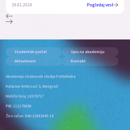
29.01.2024
Pogledaj vest
Studentski portal
Upis na akademiju
Aktuelnosti
Kontakt
Akademija strukovnih studija Politehnika
Katarine Ambrozić 3, Beograd
Matični broj: 18376717
PIB: 112178898
Žiro račun: 840-32883845-18