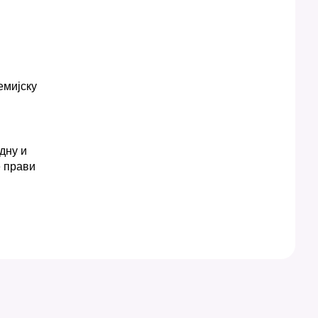
емијску
дну и
е прави