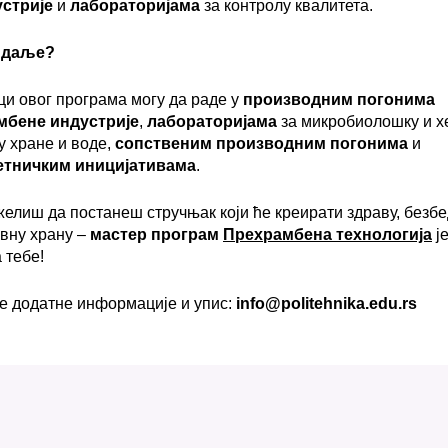
стрије
и
лабораторијама
за контролу квалитета.
даље
?
и овог програма могу да раде у
производним погонима
мбене индустрије
,
лабораторијама
за микробиолошку и х
у хране и воде,
сопственим производним погонима
и
етничким иницијативама
.
желиш да постанеш стручњак који ће креирати здраву, безбе
вну храну –
мастер програм
Прехрамбена технологија
ј
 тебе!
ве додатне информације и упис:
info@politehnika.edu.rs