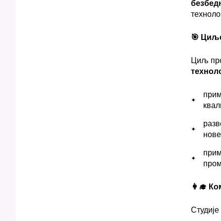
безбед
технол
🎯 Циљ
Циљ про
технол
прим
квал
разв
нове
прим
пром
👩‍🎓
Ко
Студије