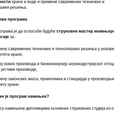
ности
хране и воде и примене савремених техничких и
ошких решења.
еви програма
грама је да оспособи будуће
струковне мастер инжењер
огије
за:
ену савремених техничких и технолошких решења у унапр
итета хране,
ој нових производа и биоконверзију агроиндустријског отпа
 јестиве производе,
ену законских аката, правилника и стандарда у производњи
ету хране.
ме
је
програм
намењен
?
 су намењене дипломцима основних струковних студија из о