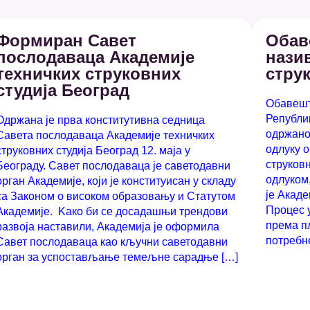
Формиран Савет
Обав
послодаваца Академије
нази
техничких струковних
стру
студија Београд
Обавешт
Републик
Oдржана је прва конститутивна седница
одржаној
Савета послодаваца Академије техничких
одлуку 
струковних студија Београд 12. маја у
струковн
Београду. Савет послодаваца је саветодавни
одлуком
орган Академије, који је конституисан у складу
је Акаде
са Законом о високом образовању и Статутом
Процес 
Академије. Kако би се досадашњи трендови
према пл
развоја наставили, Академија је оформила
потребн
Савет послодаваца као кључни саветодавни
орган за успостављање темељне сарадње […]