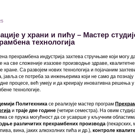
25
ације у храни и пићу – Мастер студиј
рамбена технологија
на прехрамбена индустрија захтева стручњаке који могу д
е на све сложеније изазове производње здраве, квалитетне
е хране. Са развојем нових технологија и појачаним захте
, јавља се потреба за инжењерима који не само да познају
дне процесе, већ умеју и да креирају иновативна решења у
бене технологије.
демији Политехника
се реализује мастер програм
Прехра
огија
и
траје две године
(четири семестра). На овим студиј
има се пружа могућност да се усаврше у кључним областим
одње различитих прехрамбених производа
(пекарских, 
пива, вина, јаких алкохолних пића и др.),
контроле квалит