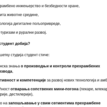
рамбено инжењерство и безбедности хране,
ита животне средине,
ологија дигиталне пољопривреде,
-туризам и рурални развој.
студент добија?
шетку студија студент стиче:
нска знања
о
производњи
и
контроли
прехрамбених
извода
,
ативност
и
компетенције
за развој нових технологија и ам
ћност
отварања
сопствених
мини-
погона
(пекаре, млека
рије, дестилерије),
о на
запошљавање
у
свим
сегментима
прехрамбене