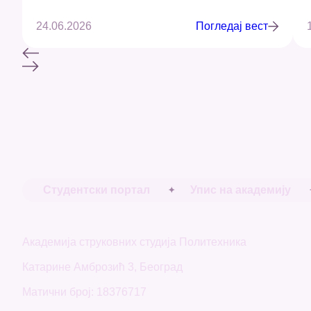
24.06.2026
Погледај вест
Студентски портал
Упис на академију
Академија струковних студија Политехника
Катарине Амброзић 3, Београд
Матични број: 18376717