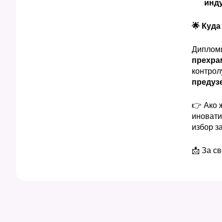
инду
🌟
Куда
Дипломц
прехра
контрол
предуз
👉 Ако 
иновати
избор за
📩 За с