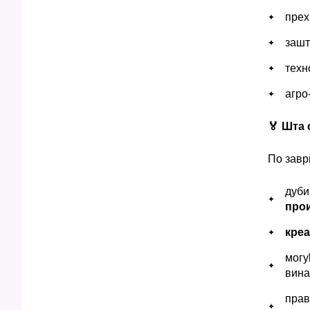
прех
зашт
техн
агро
🏅 Шта 
По завр
дуби
про
кре
могу
вина
прав