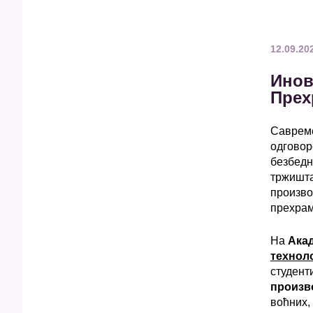
12.09.20
Инов
Прех
Савреме
одговор
безбедн
тржишта
произво
прехрам
На
Ака
технол
студент
произв
воћних, 