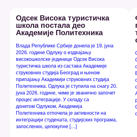
Одсек Висока туристичка
школа постала део
Академије Политехника
Влада Републике Србије донела је 19. јуна
2026. године Одлуку о издвајању
високошколске јединице Одсек Висока
туристичка школа из састава Академије
струковних студија Београд и њеном
припајању Академији струковних студија
Политехника. Одлука је ступила на снагу 20.
јуна 2026. године, чиме је званично започет
процес интеграције. У складу са
донетом Одлуком, Академија
Политехника отпочела је активности на
интеграцији студената, студијских програма,
запослених, целокупне […]