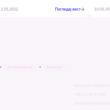
13.05.2022
Погледај вест
10.05.20
Актуелности
Контакт
Катарине Амброзић
+381 11 64 10 990
info@politehnika.edu