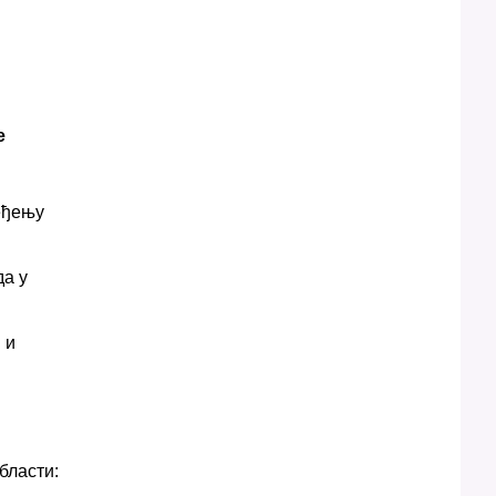
е
еђењу
да у
 и
бласти: