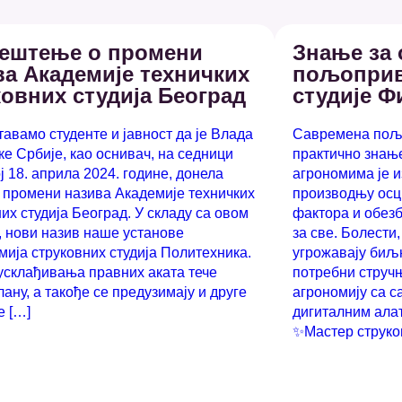
ештење о промени
Знање за
ва Академије техничких
пољоприв
ковних студија Београд
студије 
авамо студенте и јавност да је Влада
Савремена пољ
е Србије, као оснивач, на седници
практично знање
 18. априла 2024. године, донела
агрономима је и
о промени назива Академије техничких
производњу ос
их студија Београд. У складу са овом
фактора и обез
, нови назив наше установе
за све. Болести
мија струковних студија Политехника.
угрожавају биљн
усклађивања правних аката тече
потребни стручњ
ану, а такође се предузимају и друге
агрономију са с
е […]
дигиталним ала
✨Мастер струков